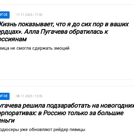
УГОЕ
11.11.2023 / 17:05
изнь показывает, что я до сих пор в ваших
ердцах». Алла Пугачева обратилась к
оссиянам
вица не смогла сдержать эмоций
УГОЕ
08.11.2023 / 12:05
угачева решила подзаработать на новогодни
орпоративах: в Россию только за большие
еньги
одюсеры уже обновляют рейдер певицы