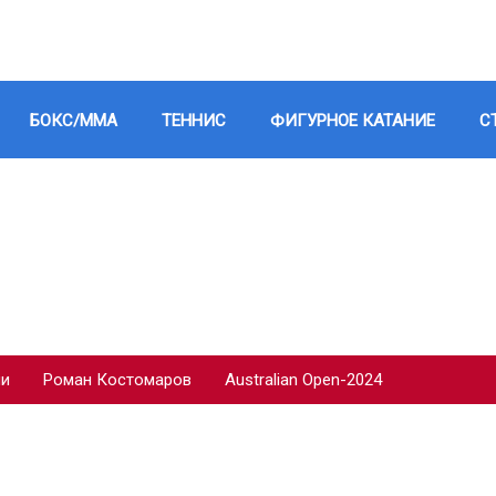
БОКС/ММА
ТЕННИС
ФИГУРНОЕ КАТАНИЕ
С
ии
Роман Костомаров
Australian Open-2024