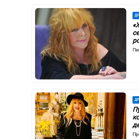
ДР
«Ж
с
р
Пе
ДР
П
к
д
Пр