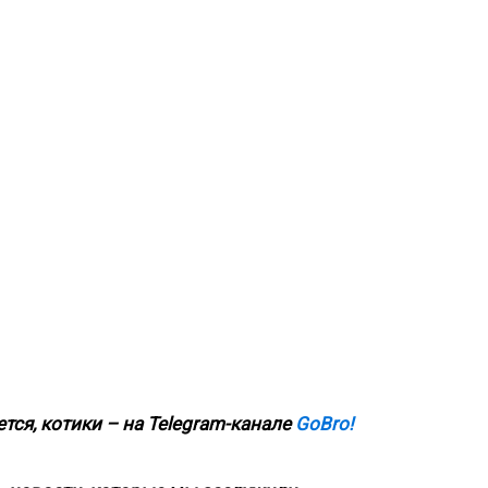
тся, котики – на
Telegram-канале
GoBro!