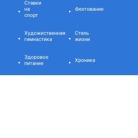
Ставки
на
Фехтование
спорт
Художественная
Стиль
гимнастика
жизни
Здоровое
Хроника
питание
Важно
Технология
СЕТЕВОЕ ИЗДАНИЕ SPORTKP (СПОРТКП)
ЗАРЕГИСТРИРОВАНО ФЕДЕРАЛЬНОЙ СЛУЖБОЙ ПО
НАДЗОРУ В СФЕРЕ СВЯЗИ, ИНФОРМАЦИОННЫХ
ТЕХНОЛОГИЙ И МАССОВЫХ КОММУНИКАЦИЙ,