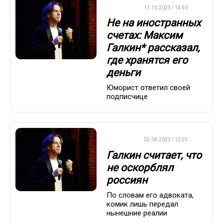
ВАЖНО
11.10.2023 / 14:50
Не на иностранных
счетах: Максим
Галкин* рассказал,
где хранятся его
деньги
Юморист ответил своей
подписчице
ДРУГОЕ
02.06.2023 / 12:25
Галкин считает, что
не оскорблял
россиян
По словам его адвоката,
комик лишь передал
нынешние реалии