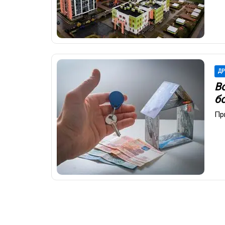
ДР
Во
б
Пр