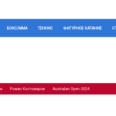
БОКС/ММА
ТЕННИС
ФИГУРНОЕ КАТАНИЕ
С
ии
Роман Костомаров
Australian Open-2024