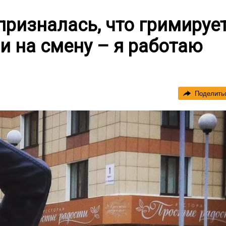
ризналась, что гримируе
ли на смену – я работаю
Поделить