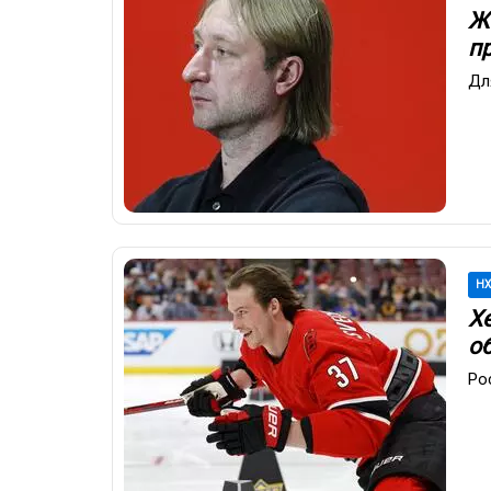
Ж
п
Дл
Н
Х
о
Ро