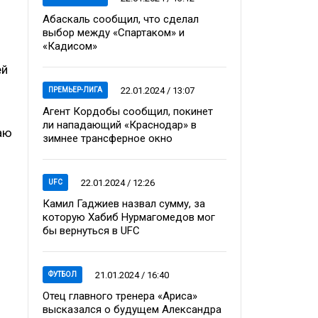
Абаскаль сообщил, что сделал
выбор между «Спартаком» и
«Кадисом»
ей
22.01.2024 / 13:07
ПРЕМЬЕР-ЛИГА
Агент Кордобы сообщил, покинет
ли нападающий «Краснодар» в
таю
зимнее трансферное окно
22.01.2024 / 12:26
UFC
Камил Гаджиев назвал сумму, за
которую Хабиб Нурмагомедов мог
бы вернуться в UFC
21.01.2024 / 16:40
ФУТБОЛ
Отец главного тренера «Ариса»
высказался о будущем Александра