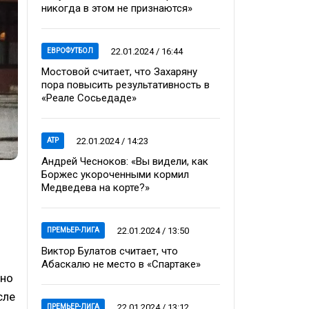
никогда в этом не признаются»
22.01.2024 / 16:44
ЕВРОФУТБОЛ
Мостовой считает, что Захаряну
пора повысить результативность в
«Реале Сосьедаде»
22.01.2024 / 14:23
ATP
Андрей Чесноков: «Вы видели, как
Боржес укороченными кормил
Медведева на корте?»
22.01.2024 / 13:50
ПРЕМЬЕР-ЛИГА
Виктор Булатов считает, что
Абаскалю не место в «Спартаке»
нно
сле
22.01.2024 / 13:12
ПРЕМЬЕР-ЛИГА