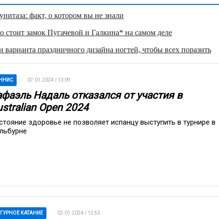
нитаза: факт, о котором вы не знали
о стоит замок Пугачевой и Галкина* на самом деле
 варианта праздничного дизайна ногтей, чтобы всех поразить
ННИС
07.01.2024 / 13:09
афаэль Надаль отказался от участия в
stralian Open 2024
стояние здоровье не позволяет испанцу выступить в турнире в
льбурне
ГУРНОЕ КАТАНИЕ
02.01.2024 / 12:53