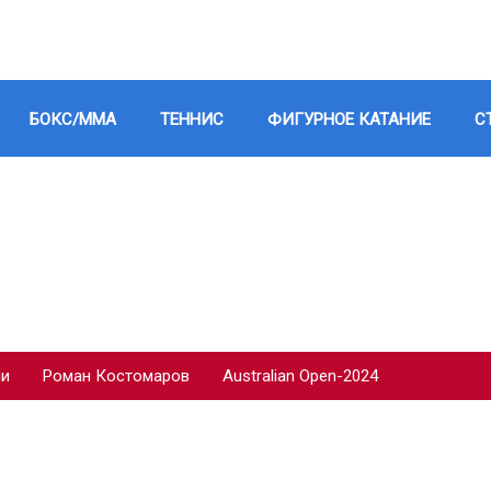
БОКС/ММА
ТЕННИС
ФИГУРНОЕ КАТАНИЕ
С
ии
Роман Костомаров
Australian Open-2024