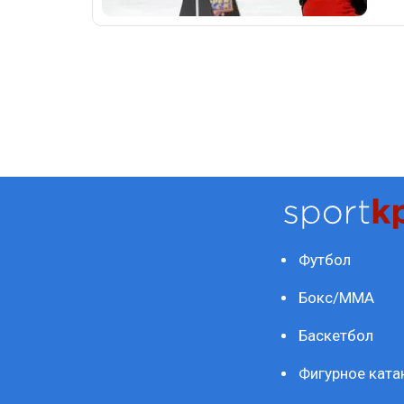
Футбол
Бокс/ММА
Баскетбол
Фигурное ката