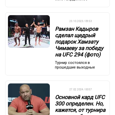
UFC
23.10.2023 / 09:53
Рамзан Кадыров
сделал щедрый
подарок Хамзату
Чимаеву за победу
на UFC 294 (фото)
Турнир состоялся в
прошедшие выходные
UFC
27.02.2024 / 00:57
Основной кард UFC
300 определен. Но,
кажется, от турнира