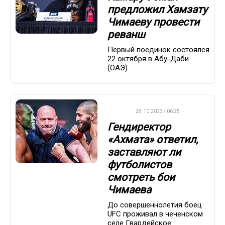
предложил Хамзату
Чимаеву провести
реванш
Первый поединок состоялся
22 октября в Абу-Даби
(ОАЭ)
UFC
28.10.2023 / 06:25
Гендиректор
«Ахмата» ответил,
заставляют ли
футболистов
смотреть бои
Чимаева
До совершеннолетия боец
UFC проживал в чеченском
селе Гвардейское