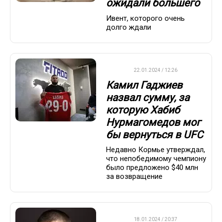
ожидали большего
Ивент, которого очень
долго ждали
UFC
22.01.2024 / 12:26
Камил Гаджиев
назвал сумму, за
которую Хабиб
Нурмагомедов мог
бы вернуться в UFC
Недавно Кормье утверждал,
что непобедимому чемпиону
было предложено $40 млн
за возвращение
UFC
18.01.2024 / 20:37