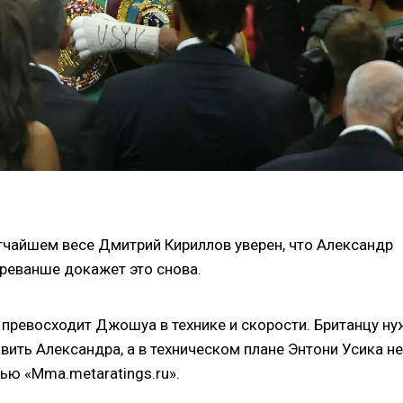
егчайшем весе Дмитрий Кириллов уверен, что Александр
 реванше докажет это снова.
н превосходит Джошуа в технике и скорости. Британцу н
вить Александра, а в техническом плане Энтони Усика не
ью «Mma.metaratings.ru».