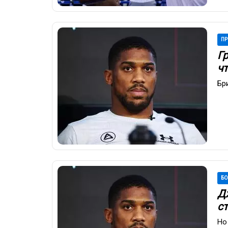
ПР
Г
чт
Бр
Б
Д
ст
Но