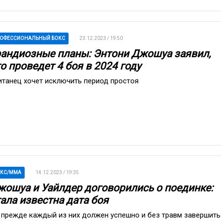
ОФЕССИОНАЛЬНЫЙ БОКС
23.12.2023 / 19:50
рандиозные планы: Энтони Джошуа заявил,
о проведет 4 боя в 2024 году
итанец хочет исключить период простоя
ОКС/ММА
14.12.2023 / 19:35
жошуа и Уайлдер договорились о поединке:
ала известна дата боя
 прежде каждый из них должен успешно и без травм завершить