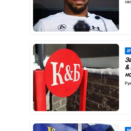
св
ДР
З
&
н
Ру
В