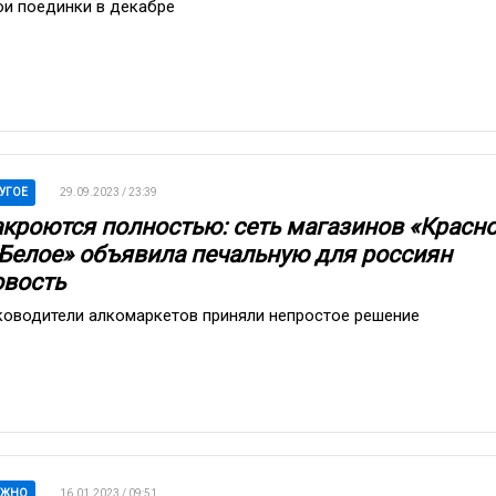
ои поединки в декабре
УГОЕ
29.09.2023 / 23:39
акроются полностью: сеть магазинов «Красн
 Белое» объявила печальную для россиян
овость
ководители алкомаркетов приняли непростое решение
АЖНО
16.01.2023 / 09:51