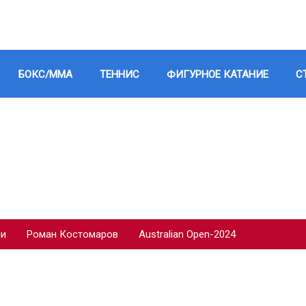
БОКС/ММА
ТЕННИС
ФИГУРНОЕ КАТАНИЕ
С
ии
Роман Костомаров
Australian Open-2024