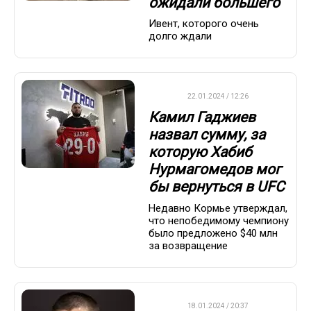
ожидали большего
Ивент, которого очень
долго ждали
UFC
22.01.2024 / 12:26
Камил Гаджиев
назвал сумму, за
которую Хабиб
Нурмагомедов мог
бы вернуться в UFC
Недавно Кормье утверждал,
что непобедимому чемпиону
было предложено $40 млн
за возвращение
UFC
18.01.2024 / 20:37