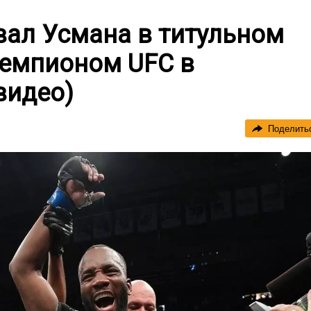
вал Усмана в титульном
чемпионом UFC в
видео)
Поделить