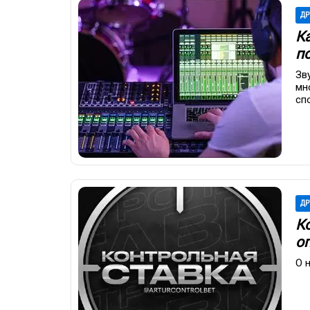
ДР
К
п
Зв
мн
сп
ДР
К
о
О 