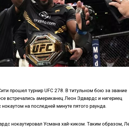
-Сити прошел турнир UFC 278. В титульном бою за звание
се встречались американец Леон Эдвардс и нигериец
нокаутом на последней минуте пятого раунда.
ардс нокаутировал Усмана хай-киком. Таким образом, Л