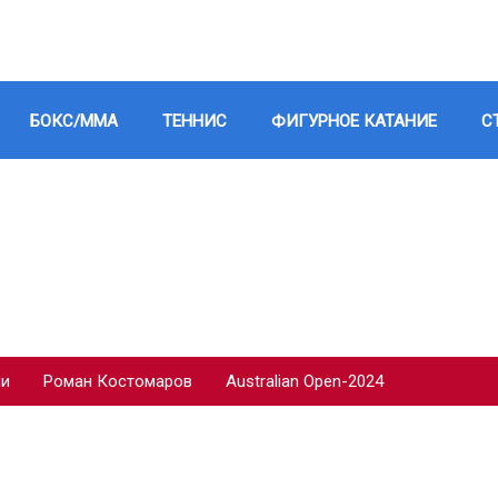
БОКС/ММА
ТЕННИС
ФИГУРНОЕ КАТАНИЕ
С
ии
Роман Костомаров
Australian Open-2024