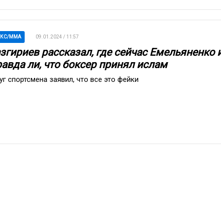
ОКС/ММА
09.01.2024 / 11:57
азгириев рассказал, где сейчас Емельяненко 
равда ли, что боксер принял ислам
уг спортсмена заявил, что все это фейки