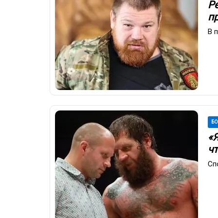
Р
пр
В 
Б
«
чт
Сп