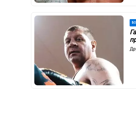
Б
Г
п
Др