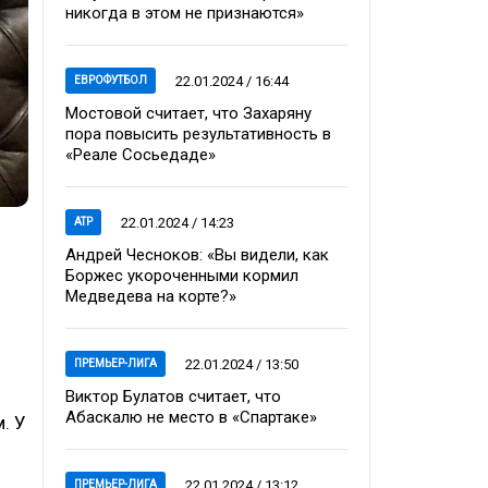
никогда в этом не признаются»
22.01.2024 / 16:44
ЕВРОФУТБОЛ
Мостовой считает, что Захаряну
пора повысить результативность в
«Реале Сосьедаде»
22.01.2024 / 14:23
ATP
Андрей Чесноков: «Вы видели, как
Боржес укороченными кормил
Медведева на корте?»
22.01.2024 / 13:50
ПРЕМЬЕР-ЛИГА
Виктор Булатов считает, что
Абаскалю не место в «Спартаке»
. У
22.01.2024 / 13:12
ПРЕМЬЕР-ЛИГА