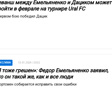
еванш между Емельяненко и Дациком может
ойти в феврале на турнире Ural FC
первом бою победил Дацик
ОКС/ММА
13.01.2024 / 20:52
Я тоже грешен»: Федор Емельяненко заявил,
о он такой же, как и все люди
ортсмен собирается исправить свои ошибки