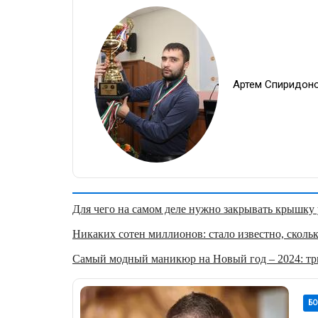
Артем Спиридон
Для чего на самом деле нужно закрывать крышку у
Никаких сотен миллионов: стало известно, скольк
Самый модный маникюр на Новый год – 2024: три
Б