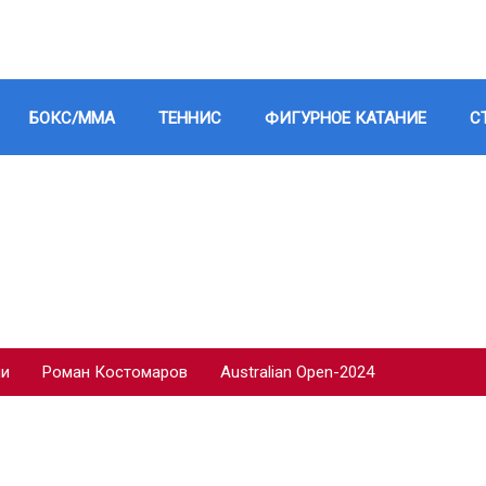
БОКС/ММА
ТЕННИС
ФИГУРНОЕ КАТАНИЕ
С
ии
Роман Костомаров
Australian Open-2024