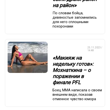
на район»
По словам бойца,
девяностые запомнились
для него сплошными
похоронами
СМЕШАННЫЕ
25.11.2023 /
ЕДИНОБОРСТВА
14:48
«Макияж на
недельку готов»:
Мохнаткина – о
поражении в
финале PFL
Боец ММА написала о своем
внешнем виде, показав
отменное чувство юмора