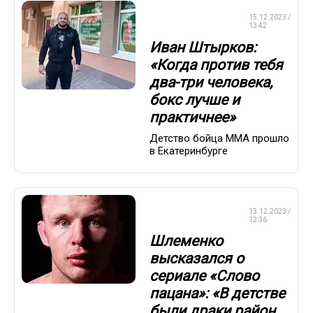
СМЕШАННЫЕ
15.12.2023 /
ЕДИНОБОРСТВА
13:42
Иван Штырков:
«Когда против тебя
два-три человека,
бокс лучше и
практичнее»
Детство бойца ММА прошло
в Екатеринбурге
СМЕШАННЫЕ
13.12.2023 /
ЕДИНОБОРСТВА
12:36
Шлеменко
высказался о
сериале «Слово
пацана»: «В детстве
были драки район