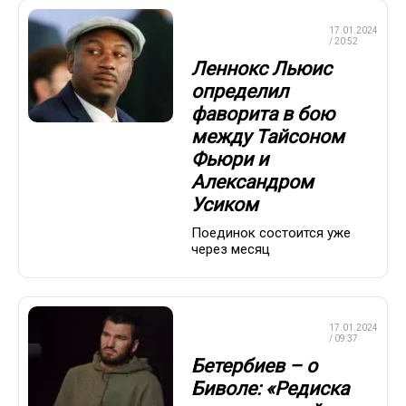
ПРОФЕССИОНАЛЬНЫЙ
17.01.2024
БОКС
/ 20:52
Леннокс Льюис
определил
фаворита в бою
между Тайсоном
Фьюри и
Александром
Усиком
Поединок состоится уже
через месяц
ПРОФЕССИОНАЛЬНЫЙ
17.01.2024
БОКС
/ 09:37
Бетербиев – о
Биволе: «Редиска