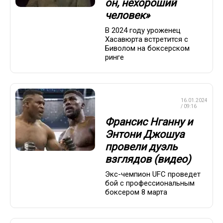
он, нехороший
человек»
В 2024 году уроженец
Хасавюрта встретится с
Биволом на боксерском
ринге
ПРОФЕССИОНАЛЬНЫЙ
16.01.2024
БОКС
/ 09:16
Франсис Нганну и
Энтони Джошуа
провели дуэль
взглядов (видео)
Экс-чемпион UFC проведет
бой с профессиональным
боксером 8 марта