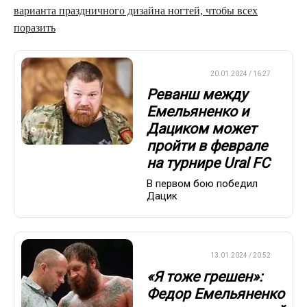
варианта праздничного дизайна ногтей, чтобы всех
поразить
БОКС/ММА
20.01.2024 / 16:27
Реванш между
Емельяненко и
Дациком может
пройти в феврале
на турнире Ural FC
В первом бою победил
Дацик
БОКС/ММА
13.01.2024 / 20:52
«Я тоже грешен»:
Федор Емельяненко