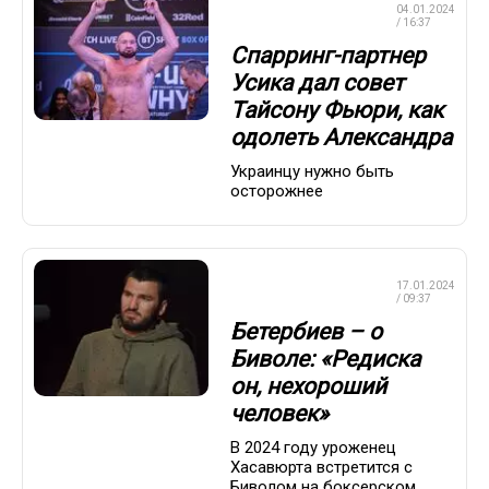
ПРОФЕССИОНАЛЬНЫЙ
04.01.2024
БОКС
/ 16:37
Спарринг-партнер
Усика дал совет
Тайсону Фьюри, как
одолеть Александра
Украинцу нужно быть
осторожнее
ПРОФЕССИОНАЛЬНЫЙ
17.01.2024
БОКС
/ 09:37
Бетербиев – о
Биволе: «Редиска
он, нехороший
человек»
В 2024 году уроженец
Хасавюрта встретится с
Биволом на боксерском