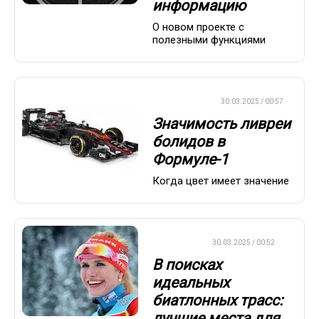
информацию
О новом проекте с
полезными функциями
ФОРМУЛА-1
30.03.2025 / 00:57
Значимость ливреи
болидов в
Формуле-1
Когда цвет имеет значение
БИАТЛОН
30.03.2025 / 00:52
В поисках
идеальных
биатлонных трасс:
лучшие места для