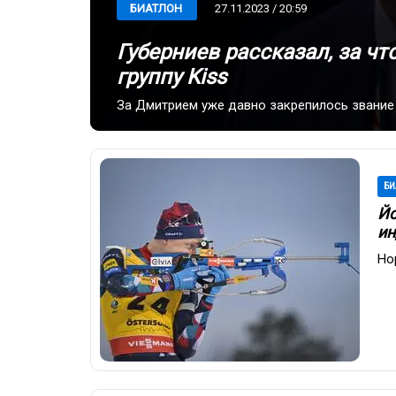
27.11.2023 / 20:59
БИАТЛОН
Губерниев рассказал, за ч
группу Kiss
За Дмитрием уже давно закрепилось звание
БИ
Йо
ин
Но