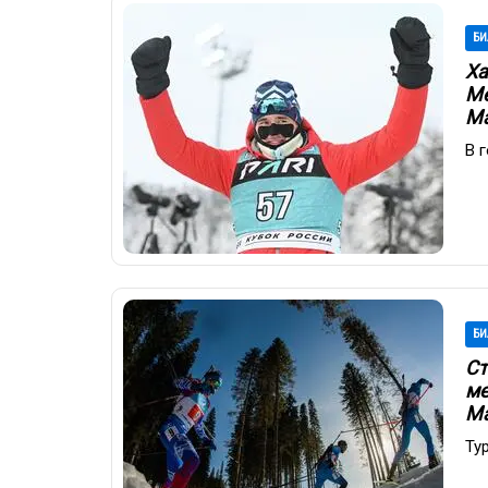
БИ
Ха
Ме
Ма
В 
БИ
Ст
ме
Ма
Ту