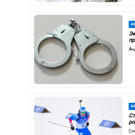
БИ
Эк
пр
Ан
БИ
Ст
ро
Сп