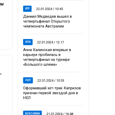
ен
22.01.2024 / 10:45
ATP
Даниил Медведев вышел в
четвертьфинал Открытого
чемпионата Австралии
22.01.2024 / 12:17
WTA
Анна Калинская впервые в
карьере пробилась в
четвертьфинал на турнире
«Большого шлема»
-
22.01.2024 / 10:53
НХЛ
Оформивший хет-трик Капризов
признан первой звездой дня в
НХЛ
21.01.2024 / 16:48
БОКС/ММА