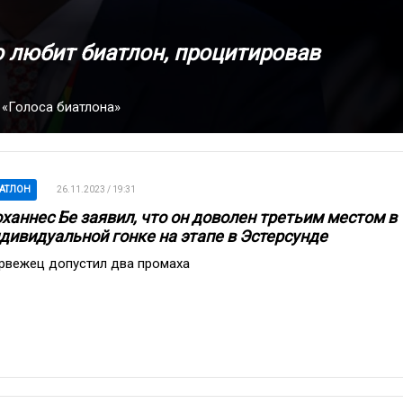
то любит биатлон, процитировав
 «Голоса биатлона»
АТЛОН
26.11.2023 / 19:31
ханнес Бе заявил, что он доволен третьим местом в
дивидуальной гонке на этапе в Эстерсунде
рвежец допустил два промаха