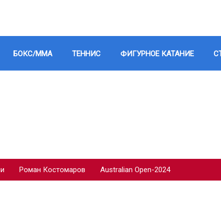
БОКС/ММА
ТЕННИС
ФИГУРНОЕ КАТАНИЕ
С
ии
Роман Костомаров
Australian Open-2024