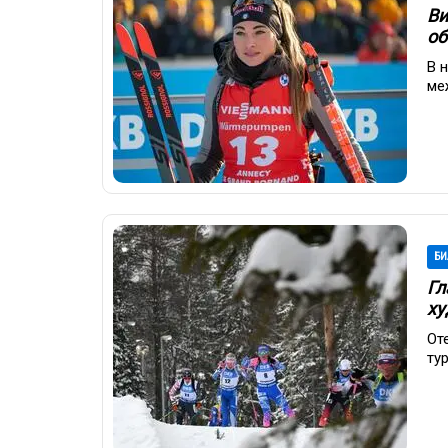
Ви
об
В 
ме
БИ
Гл
ху
От
ту