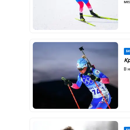
ме
БИ
Кр
В 