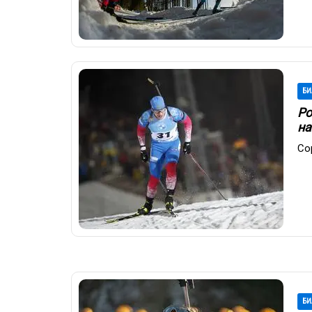
БИ
Ро
на
Со
БИ