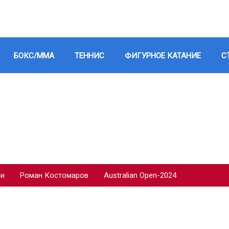
БОКС/ММА
ТЕННИС
ФИГУРНОЕ КАТАНИЕ
С
ии
Роман Костомаров
Australian Open-2024