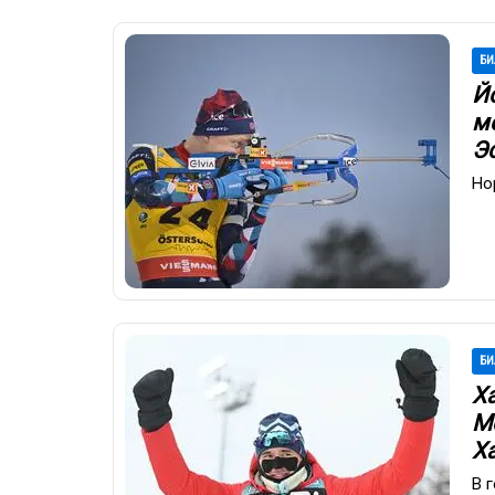
БИ
Й
м
Э
Но
БИ
Х
М
Х
В 