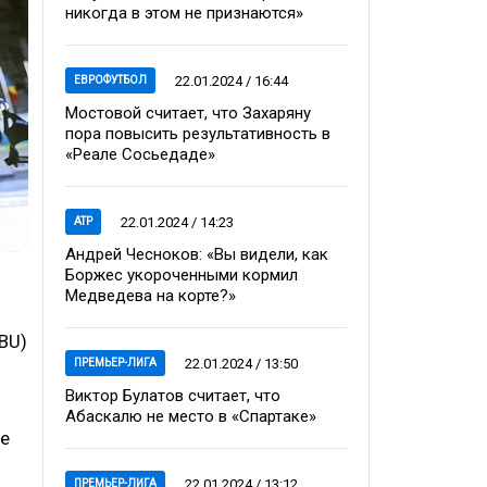
никогда в этом не признаются»
22.01.2024 / 16:44
ЕВРОФУТБОЛ
Мостовой считает, что Захаряну
пора повысить результативность в
«Реале Сосьедаде»
22.01.2024 / 14:23
ATP
Андрей Чесноков: «Вы видели, как
Боржес укороченными кормил
Медведева на корте?»
BU)
22.01.2024 / 13:50
ПРЕМЬЕР-ЛИГА
Виктор Булатов считает, что
Абаскалю не место в «Спартаке»
че
22.01.2024 / 13:12
ПРЕМЬЕР-ЛИГА