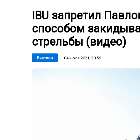
IBU запретил Павл
способом закидыват
стрельбы (видео)
04 июля 2021, 20:56
Биатлон