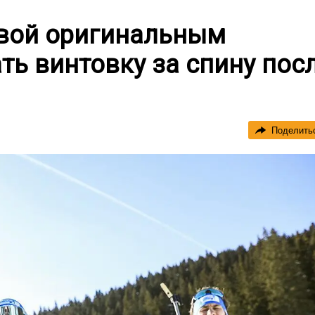
овой оригинальным
ь винтовку за спину пос
Поделить