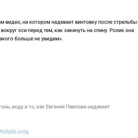
ам видео, на котором надевает винтовку после стрельбы
круг оси перед тем, как закинуть на спину. Ролик она
акого больше не увидим».
нь, воду и то, как Евгения Павлова надевает
m/Wz0pQiJcUg