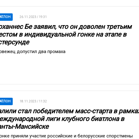
АТЛОН
26.11.2023 / 19:31
оханнес Бе заявил, что он доволен третьим
естом в индивидуальной гонке на этапе в
стерсунде
рвежец допустил два промаха
АТЛОН
18.11.2023 / 11:32
алили стал победителем масс-старта в рамка
еждународной лиги клубного биатлона в
анты-Мансийске
гонке приняли участие российские и белорусские спорстмены