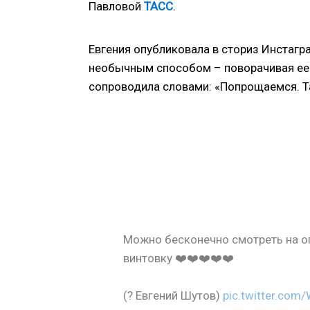
Павловой
ТАСС
.
Евгения опубликовала в сториз Инстагр
необычным способом – поворачивая ее во
сопроводила словами: «Попрощаемся. Т
Можно бесконечно смотреть на ого
винтовку ❤️❤️❤️❤️❤️
(? Евгений Шутов)
pic.twitter.co