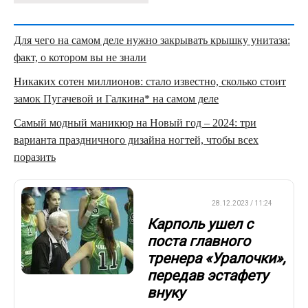
Для чего на самом деле нужно закрывать крышку унитаза:
факт, о котором вы не знали
Никаких сотен миллионов: стало известно, сколько стоит
замок Пугачевой и Галкина* на самом деле
Самый модный маникюр на Новый год – 2024: три
варианта праздничного дизайна ногтей, чтобы всех
поразить
ВОЛЕЙБОЛ
28.12.2023 / 11:24
Карполь ушел с
поста главного
тренера «Уралочки»,
передав эстафету
внуку