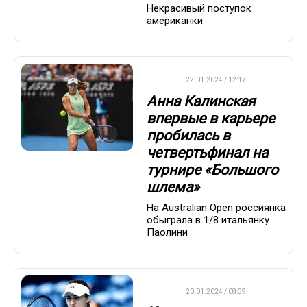
Некрасивый поступок
американки
WTA
22.01.2024 / 12:17
Анна Калинская
впервые в карьере
пробилась в
четвертьфинал на
турнире «Большого
шлема»
На Australian Open россиянка
обыграла в 1/8 итальянку
Паолини
WTA
20.01.2024 / 08:39