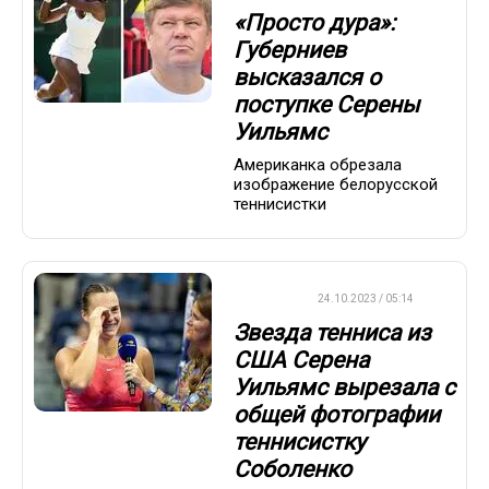
«Просто дура»:
Губерниев
высказался о
поступке Серены
Уильямс
Американка обрезала
изображение белорусской
теннисистки
ТЕННИС
24.10.2023 / 05:14
Звезда тенниса из
США Серена
Уильямс вырезала с
общей фотографии
теннисистку
Соболенко