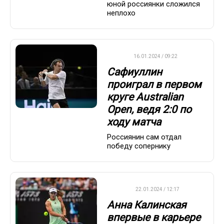
юной россиянки сложился
неплохо
ATP
16.01.2024 / 09:22
Сафиуллин
проиграл в первом
круге Australian
Open, ведя 2:0 по
ходу матча
Россиянин сам отдал
победу сопернику
WTA
22.01.2024 / 12:17
Анна Калинская
впервые в карьере