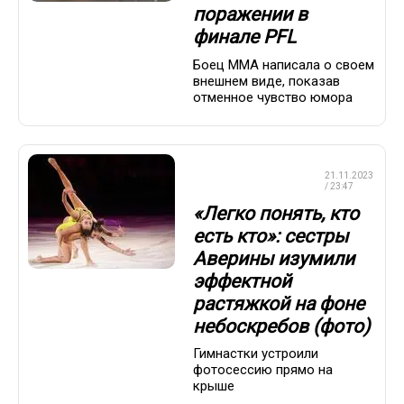
поражении в
финале PFL
Боец ММА написала о своем
внешнем виде, показав
отменное чувство юмора
ХУДОЖЕСТВЕННАЯ
21.11.2023
ГИМНАСТИКА
/ 23:47
«Легко понять, кто
есть кто»: сестры
Аверины изумили
эффектной
растяжкой на фоне
небоскребов (фото)
Гимнастки устроили
фотосессию прямо на
крыше