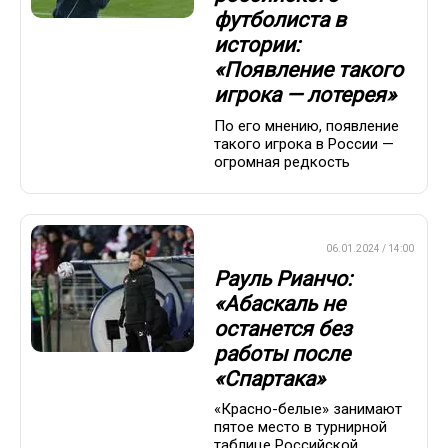
футболиста в
истории:
«Появление такого
игрока — лотерея»
По его мнению, появление
такого игрока в России —
огромная редкость
ПРЕМЬЕР-ЛИГА
06.01.2024 / 14:00
Рауль Рианчо:
«Абаскаль не
останется без
работы после
«Спартака»
«Красно-белые» занимают
пятое место в турнирной
таблице Российской