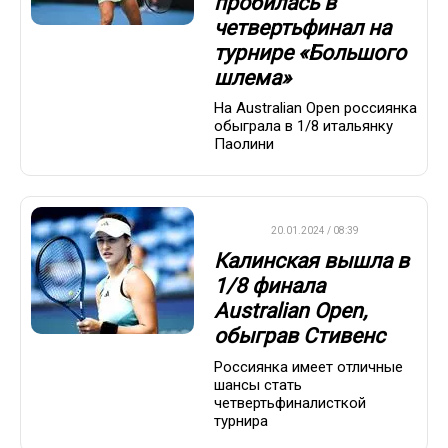
пробилась в
четвертьфинал на
турнире «Большого
шлема»
На Australian Open россиянка
обыграла в 1/8 итальянку
Паолини
WTA
20.01.2024 / 08:39
Калинская вышла в
1/8 финала
Australian Open,
обыграв Стивенс
Россиянка имеет отличные
шансы стать
четвертьфиналисткой
турнира