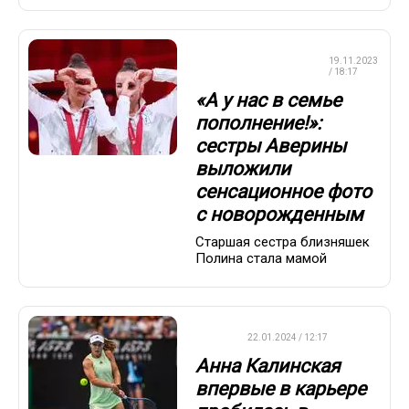
ХУДОЖЕСТВЕННАЯ
19.11.2023
ГИМНАСТИКА
/ 18:17
«А у нас в семье
пополнение!»:
сестры Аверины
выложили
сенсационное фото
с новорожденным
Старшая сестра близняшек
Полина стала мамой
WTA
22.01.2024 / 12:17
Анна Калинская
впервые в карьере