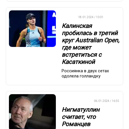
WTA
18.01.2024 / 10:01
Калинская
пробилась в третий
круг Australian Open,
где может
встретиться с
Касаткиной
Россиянка в двух сетах
одолела голландку
ПРЕМЬЕР-ЛИГА
06.01.2024 / 16:55
Нигматуллин
считает, что
Романцев