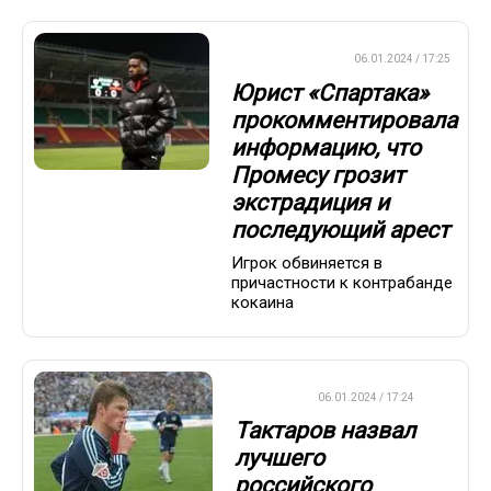
ПРЕМЬЕР-ЛИГА
06.01.2024 / 17:25
Юрист «Спартака»
прокомментировала
информацию, что
Промесу грозит
экстрадиция и
последующий арест
Игрок обвиняется в
причастности к контрабанде
кокаина
ФУТБОЛ
06.01.2024 / 17:24
Тактаров назвал
лучшего
российского