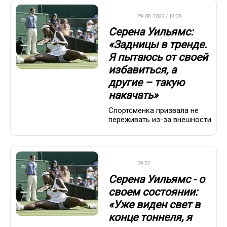
WTA
29.08.2022 / 18:38
Серена Уильямс:
«Задницы в тренде.
Я пытаюсь от своей
избавиться, а
другие – такую
накачать»
Спортсменка призвала не
переживать из-за внешности
WTA
09:52
Серена Уильямс - о
своем состоянии:
«Уже виден свет в
конце тоннеля, я