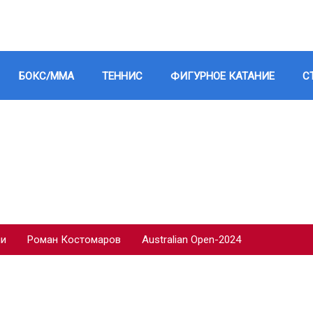
БОКС/ММА
ТЕННИС
ФИГУРНОЕ КАТАНИЕ
С
ии
Роман Костомаров
Australian Open-2024