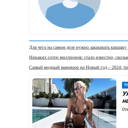
Для чего на самом деле нужно закрывать крышку у
Никаких сотен миллионов: стало известно, скольк
Самый модный маникюр на Новый год – 2024: три
ТЕ
У
н
От