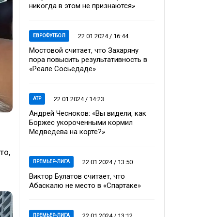
никогда в этом не признаются»
22.01.2024 / 16:44
ЕВРОФУТБОЛ
Мостовой считает, что Захаряну
пора повысить результативность в
«Реале Сосьедаде»
22.01.2024 / 14:23
ATP
Андрей Чесноков: «Вы видели, как
Боржес укороченными кормил
Медведева на корте?»
то,
22.01.2024 / 13:50
ПРЕМЬЕР-ЛИГА
Виктор Булатов считает, что
Абаскалю не место в «Спартаке»
22.01.2024 / 13:12
ПРЕМЬЕР-ЛИГА