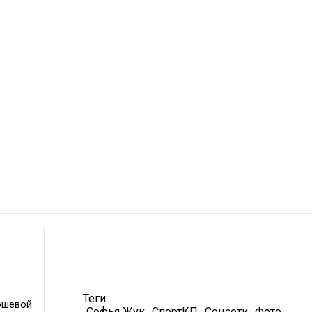
Теги:
ошевой
Софья Жук
СпортКП
Соцсети
Фото