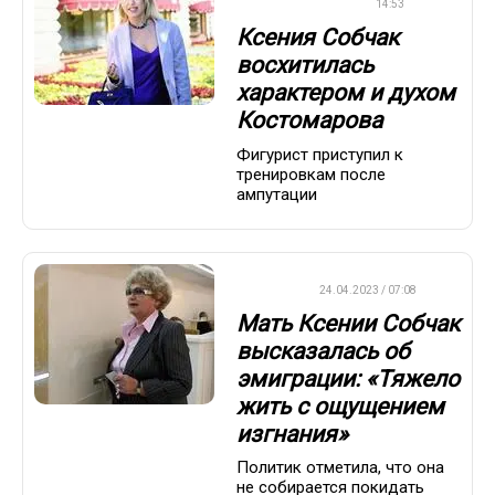
КАТАНИЕ
14:53
Ксения Собчак
восхитилась
характером и духом
Костомарова
Фигурист приступил к
тренировкам после
ампутации
ВАЖНО
24.04.2023 / 07:08
Мать Ксении Собчак
высказалась об
эмиграции: «Тяжело
жить с ощущением
изгнания»
Политик отметила, что она
не собирается покидать