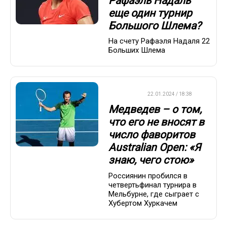
Рафаэль Надаль
еще один турнир
Большого Шлема?
На счету Рафаэля Надаля 22
Больших Шлема
ТЕННИС
22.01.2024 / 18:38
Медведев – о том,
что его не вносят в
число фаворитов
Australian Open: «Я
знаю, чего стою»
Россиянин пробился в
четвертьфинал турнира в
Мельбурне, где сыграет с
Хубертом Хуркачем