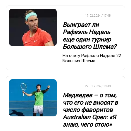
ТЕННИС
17.02.2024 / 17:48
Выиграет ли
Рафаэль Надаль
еще один турнир
Большого Шлема?
На счету Рафаэля Надаля 22
Больших Шлема
ТЕННИС
22.01.2024 / 18:38
Медведев – о том,
что его не вносят в
число фаворитов
Australian Open: «Я
знаю, чего стою»