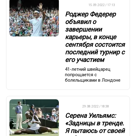
ТЕННИС
15.09.2022 / 17:13
Роджер Федерер
объявил о
завершении
карьеры, в конце
сентября состоится
последний турнир с
его участием
41-летний швейцарец
попрощается с
болельщиками в Лондоне
WTA
29.08.2022 / 18:38
Серена Уильямс:
«Задницы в тренде.
Я пытаюсь от своей