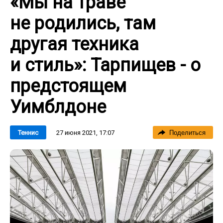
«Мы на траве
не родились, там
другая техника
и стиль»: Тарпищев - о
предстоящем
Уимблдоне
27 июня 2021, 17:07
Теннис
Поделиться