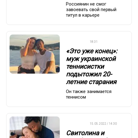
Россиянин не смог
завоевать свой первый
титул в карьере
ТЕННИС
18:31
«Это уже конец»:
муж украинской
теннисистки
подытожил 20-
летние старания
Он также занимается
теннисом
ТЕННИС
15.05.2022 / 14:30
Свитолина и