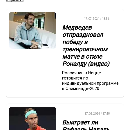
ДРУГОЕ
17.07.2021 / 18:56
Медведев
отпраздновал
победу в
тренировочном
матче в стиле
Роналду (видео)
Россиянин в Ницце
готовится по
индивидуальной программе
к Олимпиаде-2020
ТЕННИС
17.02.2024 / 17:48
Выиграет ли
Рафаэль Надаль