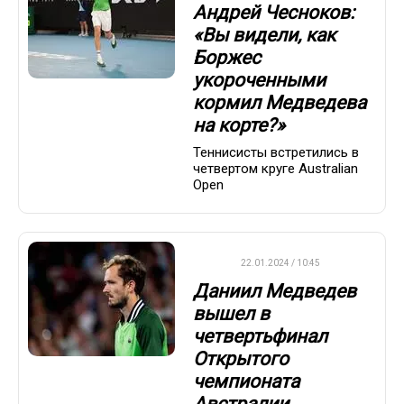
Андрей Чесноков:
«Вы видели, как
Боржес
укороченными
кормил Медведева
на корте?»
Теннисисты встретились в
четвертом круге Australian
Open
ATP
22.01.2024 / 10:45
Даниил Медведев
вышел в
четвертьфинал
Открытого
чемпионата
Австралии