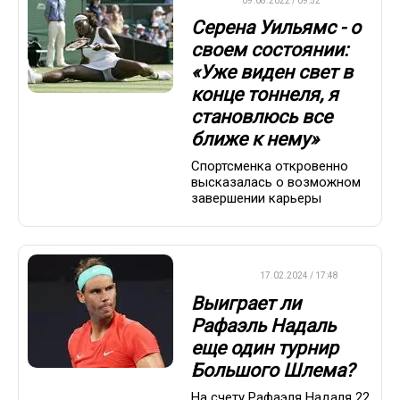
WTA
09.08.2022 / 09:52
Серена Уильямс - о
своем состоянии:
«Уже виден свет в
конце тоннеля, я
становлюсь все
ближе к нему»
Спортсменка откровенно
высказалась о возможном
завершении карьеры
ТЕННИС
17.02.2024 / 17:48
Выиграет ли
Рафаэль Надаль
еще один турнир
Большого Шлема?
На счету Рафаэля Надаля 22