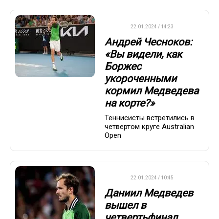
ATP
22.01.2024 / 14:23
Андрей Чесноков:
«Вы видели, как
Боржес
укороченными
кормил Медведева
на корте?»
Теннисисты встретились в
четвертом круге Australian
Open
ATP
22.01.2024 / 10:45
Даниил Медведев
вышел в
четвертьфинал