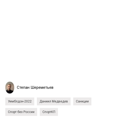
Степан Шереметьев
Уимблдон-2022
Даниил Медведев
Санкции
Спорт без России
СпортКП