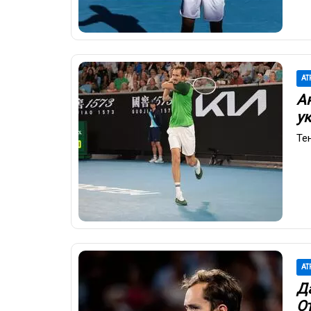
AT
А
у
Те
AT
Д
О