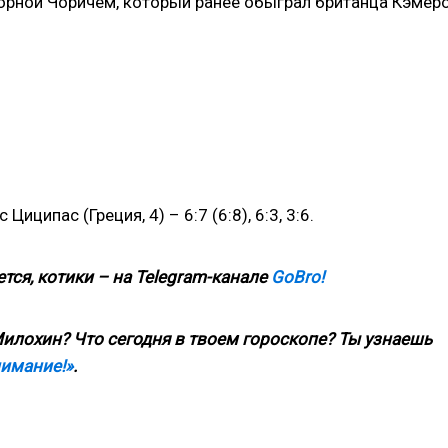
Борной Чоричем, который ранее обыграл британца Кэмер
иципас (Греция, 4) – 6:7 (6:8), 6:3, 3:6.
тся, котики – на
Telegram
-канале
GoBro
!
илохин? Что сегодня в твоем гороскопе? Ты узнаешь
нимание!»
.