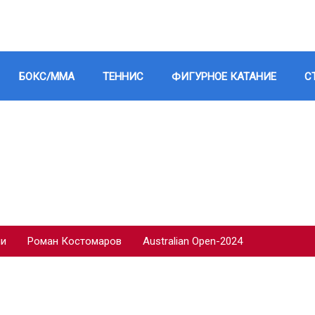
БОКС/ММА
ТЕННИС
ФИГУРНОЕ КАТАНИЕ
С
ии
Роман Костомаров
Australian Open-2024