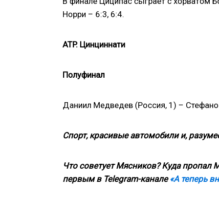
В финале Циципас сыграет с хорватом 
Норри – 6:3, 6:4.
ATP. Цинциннати
Полуфинал
Даниил Медведев (Россия, 1) – Стефанос Ц
Спорт, красивые автомобили и, разумее
Что советует Мясников? Куда пропал М
первым в
Telegram
-канале
«А теперь в