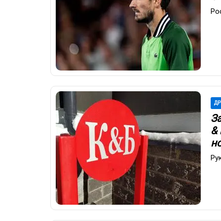
Ро
ДР
З
&
н
Ру