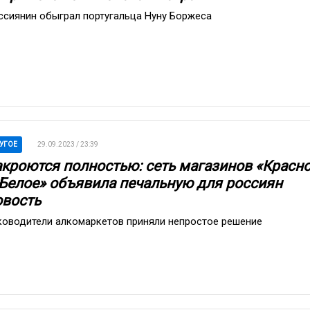
ссиянин обыграл португальца Нуну Боржеса
УГОЕ
29.09.2023 / 23:39
акроются полностью: сеть магазинов «Красн
 Белое» объявила печальную для россиян
овость
ководители алкомаркетов приняли непростое решение