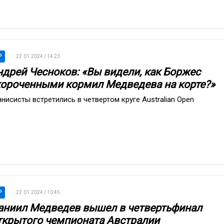
P
22.01.2024 / 14:23
ндрей Чесноков: «Вы видели, как Боржес
короченными кормил Медведева на корте?»
ннисисты встретились в четвертом круге Australian Open
P
22.01.2024 / 10:45
аниил Медведев вышел в четвертьфинал
ткрытого чемпионата Австралии