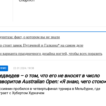
СпортКП
нитаза: факт, о котором вы не знали
о стоит замок Пугачевой и Галкина* на самом деле
 варианта праздничного дизайна ногтей, чтобы всех поразить
ННИС
22.01.2024 / 18:38
дведев – о том, что его не вносят в число
воритов Australian Open: «Я знаю, чего стою»
ссиянин пробился в четвертьфинал турнира в Мельбурне, где
грает с Хубертом Хуркачем