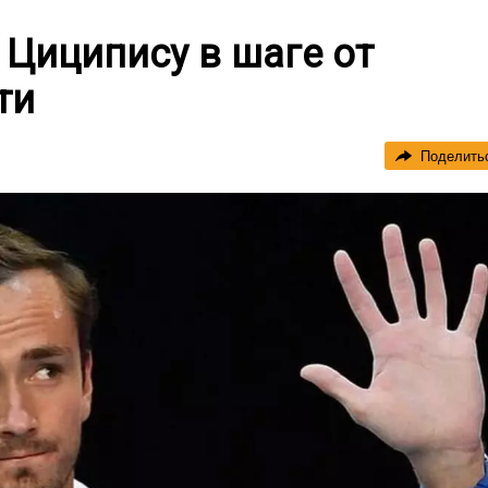
Циципису в шаге от
ти
Поделить