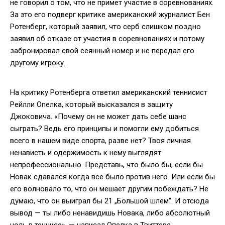
не говорил о том, что не примет участие в соревнованиях.
За это его подверг критике американский журналист Бен
Ротенберг, который заявил, что серб слишком поздно
заявил об отказе от участия в соревнованиях и потому
забронировал свой сеянный номер и не передал его
другому игроку.
На критику Ротенберга ответил американский теннисист
Рейлли Опелка, который высказался в защиту
Джоковича. «Почему он не может дать себе шанс
сыграть? Ведь его принципы и помогли ему добиться
всего в нашем виде спорта, разве нет? Твоя личная
ненависть и одержимость к нему выглядят
непрофессионально. Представь, что было бы, если бы
Новак сдавался когда все было против него. Или если бы
его волновало то, что он мешает другим побеждать? Не
думаю, что он выиграл бы 21 „Большой шлем“. И отсюда
вывод — ты либо ненавидишь Новака, либо абсолютный
ноль в теннисе», — написал Опелка в Твиттере.