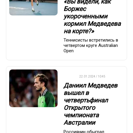
«Вы видели, как
Боржес
укороченными
кормил Медведева
на корте?»
Теннисисты встретились в
четвертом круге Australian
Open
ATP
22.01.2024 / 10:45
Даниил Медведев
вышел в
четвертьфинал
Открытого
чемпионата
Австралии
Россиянин обыграл