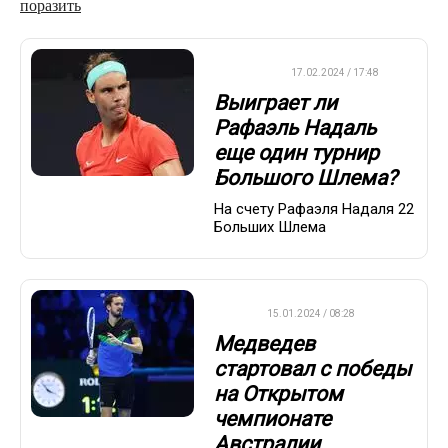
поразить
ТЕННИС
17.02.2024 / 17:48
Выиграет ли
Рафаэль Надаль
еще один турнир
Большого Шлема?
На счету Рафаэля Надаля 22
Больших Шлема
ATP
15.01.2024 / 08:28
Медведев
стартовал с победы
на Открытом
чемпионате
Австралии