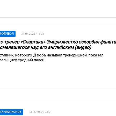
РОФУТБОЛ
31.07.2022 / 16:24
с-тренер «Спартака» Эмери жестко оскорбил фаната
смеявшегося над его английским (видео)
ставник, которого Дзюба называл тренеришкой, показал
лельщику средний палец
ГА ЧЕМПИОНОВ
03.05.2022 / 23:51