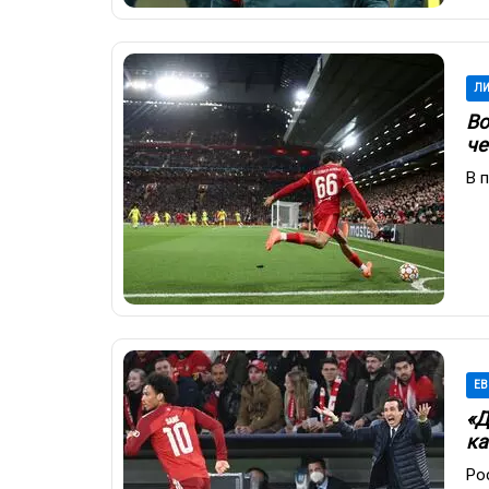
ЛИ
Во
че
В 
ЕВ
«Д
ка
Ро