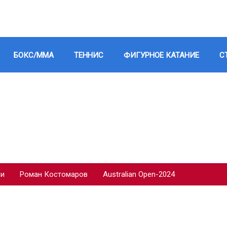
БОКС/ММА
ТЕННИС
ФИГУРНОЕ КАТАНИЕ
С
ии
Роман Костомаров
Australian Open-2024