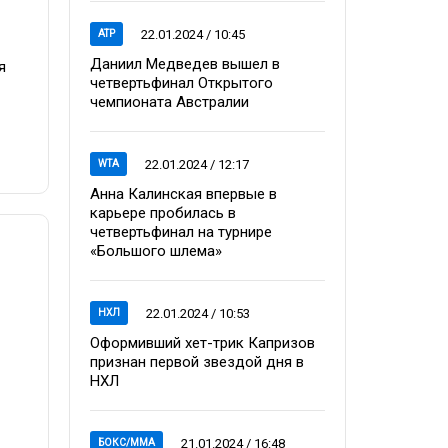
22.01.2024 / 10:45
ATP
Даниил Медведев вышел в
я
четвертьфинал Открытого
чемпионата Австралии
22.01.2024 / 12:17
WTA
Анна Калинская впервые в
карьере пробилась в
четвертьфинал на турнире
«Большого шлема»
22.01.2024 / 10:53
НХЛ
Оформивший хет-трик Капризов
признан первой звездой дня в
НХЛ
21.01.2024 / 16:48
БОКС/ММА