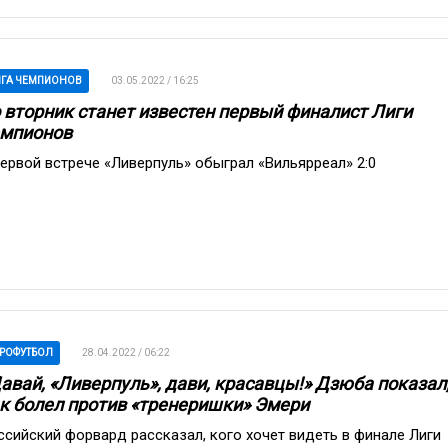
ГА ЧЕМПИОНОВ
03.05.2022 / 16:25
 вторник станет известен первый финалист Лиги
мпионов
первой встрече «Ливерпуль» обыграл «Вильярреал» 2:0
РОФУТБОЛ
28.04.2022 / 06:22
авай, «Ливерпуль», дави, красавцы!» Дзюба показал
к болел против «тренеришки» Эмери
ссийский форвард рассказал, кого хочет видеть в финале Лиги