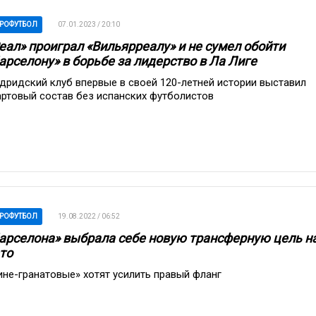
РОФУТБОЛ
07.01.2023 / 20:10
еал» проиграл «Вильярреалу» и не сумел обойти
арселону» в борьбе за лидерство в Ла Лиге
дридский клуб впервые в своей 120-летней истории выставил
артовый состав без испанских футболистов
РОФУТБОЛ
19.08.2022 / 06:52
арселона» выбрала себе новую трансферную цель н
то
ине-гранатовые» хотят усилить правый фланг