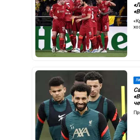
«Л
«В
«К
хо
ЛИ
Са
«В
че
Пр