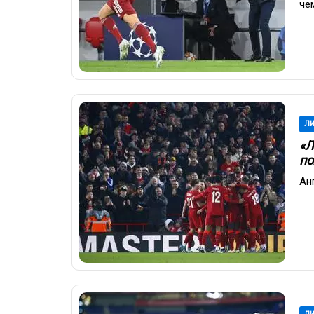
че
ЛИ
«Л
по
Ан