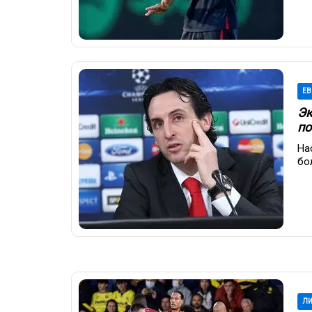
ЕВ
Эк
по
На
бо
ЛИ