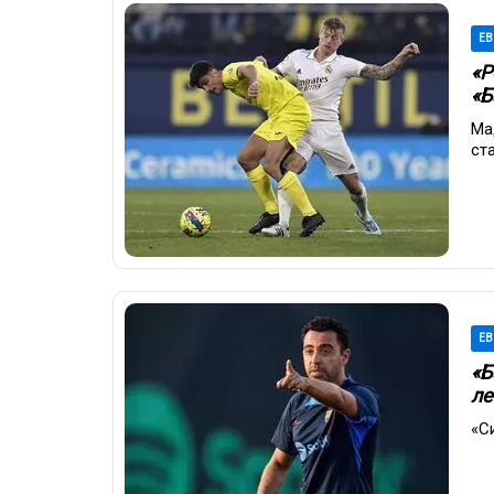
ЕВ
«Р
«Б
Ма
ст
ЕВ
«Б
ле
«С