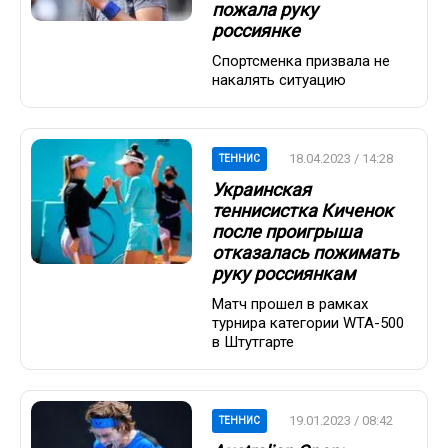
пожала руку
россиянке
Спортсменка призвала не
накалять ситуацию
18.04.2023 / 14:28
ТЕННИС
Украинская
теннисистка Киченок
после проигрыша
отказалась пожимать
руку россиянкам
Матч прошел в рамках
турнира категории WTA-500
в Штутгарте
19.01.2023 / 08:42
ТЕННИС