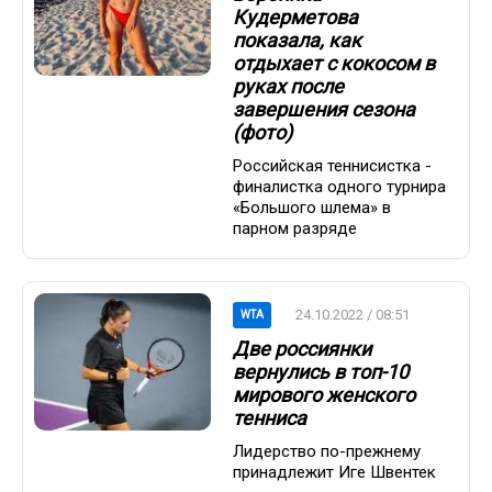
Кудерметова
показала, как
отдыхает с кокосом в
руках после
завершения сезона
(фото)
Российская теннисистка -
финалистка одного турнира
«Большого шлема» в
парном разряде
24.10.2022 / 08:51
WTA
Две россиянки
вернулись в топ-10
мирового женского
тенниса
Лидерство по-прежнему
принадлежит Иге Швентек