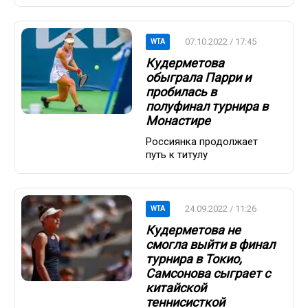
07.10.2022 / 17:45
WTA
Кудерметова
обыграла Парри и
пробилась в
полуфинал турнира в
Монастире
Россиянка продолжает
путь к титулу
24.09.2022 / 11:26
WTA
Кудерметова не
смогла выйти в финал
турнира в Токио,
Самсонова сыграет с
китайской
теннисисткой