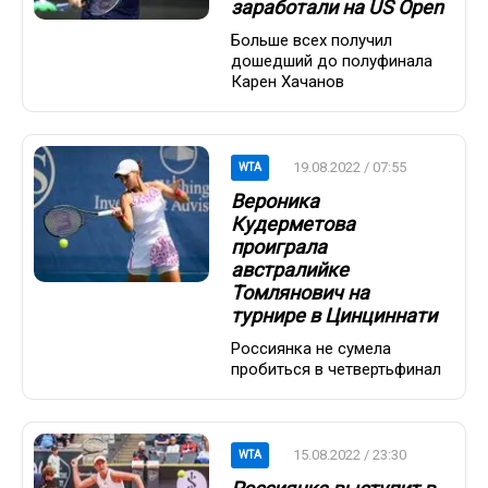
заработали на US Open
Больше всех получил
дошедший до полуфинала
Карен Хачанов
19.08.2022 / 07:55
WTA
Вероника
Кудерметова
проиграла
австралийке
Томлянович на
турнире в Цинциннати
Россиянка не сумела
пробиться в четвертьфинал
15.08.2022 / 23:30
WTA