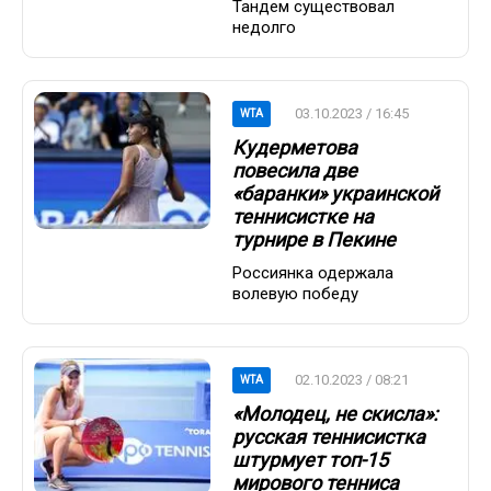
Тандем существовал
недолго
03.10.2023 / 16:45
WTA
Кудерметова
повесила две
«баранки» украинской
теннисистке на
турнире в Пекине
Россиянка одержала
волевую победу
02.10.2023 / 08:21
WTA
«Молодец, не скисла»:
русская теннисистка
штурмует топ-15
мирового тенниса