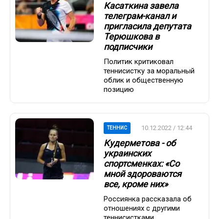
Касаткина завела
телеграм-канал и
пригласила депутата
Терюшкова в
подписчики
Политик критиковал
теннисистку за моральный
облик и общественную
позицию
10.12.2022 / 12:44
ТЕННИС
Кудерметова - об
украинских
спортсменках: «Со
мной здороваются
все, кроме них»
Россиянка рассказала об
отношениях с другими
теннисистками