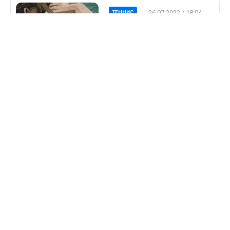
26.07.2022 / 18:04
ТЕННИС
Арина Соболенко
выложила фото в
купальнике:
откровенную
фотосессию красотке
устроил муж ее
подруги
Соболенко не
постеснялась отметить
фотографа
19.07.2022 / 09:39
ТЕННИС
Кудерметова – о
каминг-ауте
Касаткиной: «Никто не
может ее осуждать за
это»