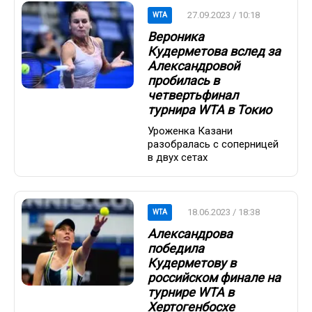
27.09.2023 / 10:18
WTA
Вероника
Кудерметова вслед за
Александровой
пробилась в
четвертьфинал
турнира WTA в Токио
Уроженка Казани
разобралась с соперницей
в двух сетах
18.06.2023 / 18:38
WTA
Александрова
победила
Кудерметову в
российском финале на
турнире WTA в
Хертогенбосхе