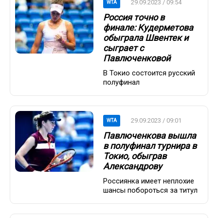
29.09.2023 / 09:54
WTA
Россия точно в
финале: Кудерметова
обыграла Швентек и
сыграет с
Павлюченковой
В Токио состоится русский
полуфинал
29.09.2023 / 09:01
WTA
Павлюченкова вышла
в полуфинал турнира в
Токио, обыграв
Александрову
Россиянка имеет неплохие
шансы побороться за титул