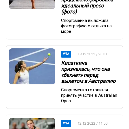
идеальный пресс
(фото)
Спортсменка выложила
фотографию с отдыха на
море
19.12.2022 / 23:31
WTA
Касаткина
призналась, что она
«бахнет» перед
вылетом в Австралию
Спортсменка готовится
принять участие в Australian
Open
12.12.2022 / 11:50
WTA