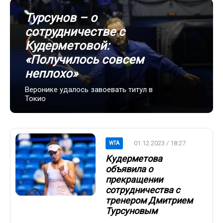
Турсунов – о
сотрудничестве с
Кудерметовой:
«Получилось совсем
неплохо»
Веронике удалось завоевать титул в
Токио
01.12.2023 / 18:27
WTA
Кудерметова
объявила о
прекращении
сотрудничества с
тренером Дмитрием
Турсуновым