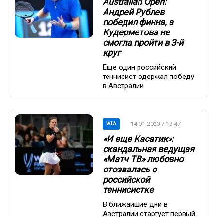
Australian Open:
Андрей Рублев
победил финна, а
Кудерметова не
смогла пройти в 3-й
круг
Еще один российский
теннисист одержал победу
в Австралии
14.01.2023 / 18:47
WTA
«И еще Касатик»:
скандальная ведущая
«Матч ТВ» любовно
отозвалась о
российской
теннисистке
В ближайшие дни в
Австралии стартует первый