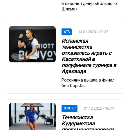
в сезоне турнир «Большого
Шлема»
13.01.2023 / 08:37
WTA
Испанская
теннисистка
отказалась играть с
Касаткиной в
полуфинале турнира в
Аделаиде
Россиянка вышла в финал
без борьбы
31.12.2022 / 16:11
ТЕННИС
Теннисистка
Кудерметова
продемонстрировала