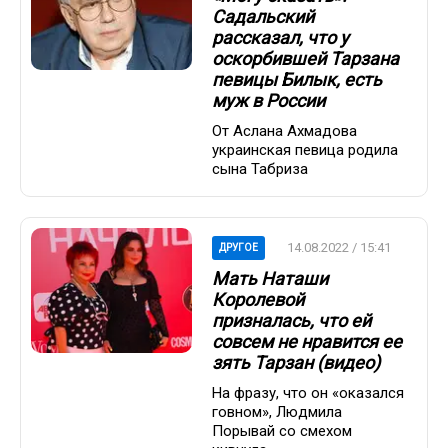
Садальский
рассказал, что у
оскорбившей Тарзана
певицы Билык, есть
муж в России
От Аслана Ахмадова
украинская певица родила
сына Табриза
14.08.2022 / 15:41
ДРУГОЕ
Мать Наташи
Королевой
призналась, что ей
совсем не нравится ее
зять Тарзан (видео)
На фразу, что он «оказался
говном», Людмила
Порывай со смехом