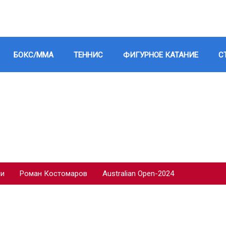
БОКС/ММА
ТЕННИС
ФИГУРНОЕ КАТАНИЕ
С
ии
Роман Костомаров
Australian Open-2024