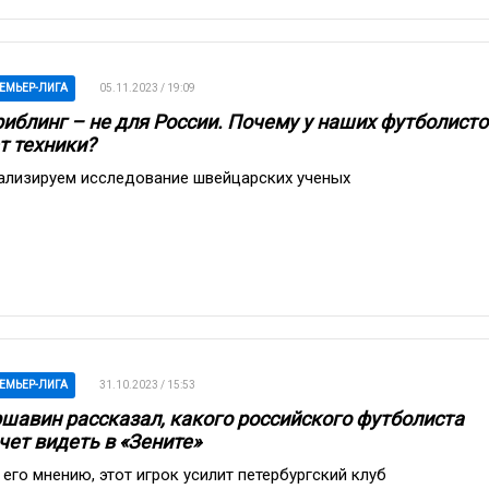
ЕМЬЕР-ЛИГА
05.11.2023 / 19:09
иблинг – не для России. Почему у наших футболисто
т техники?
ализируем исследование швейцарских ученых
ЕМЬЕР-ЛИГА
31.10.2023 / 15:53
шавин рассказал, какого российского футболиста
чет видеть в «Зените»
 его мнению, этот игрок усилит петербургский клуб