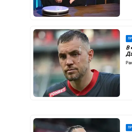
ПР
В 
Дз
Ра
ПР