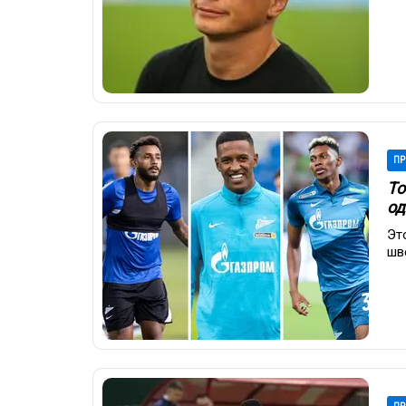
ПР
То
од
Эт
шв