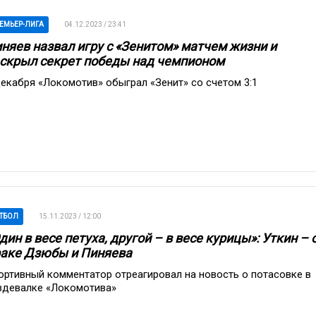
ЕМЬЕР-ЛИГА
04.12.2023 / 23:41
няев назвал игру с «Зенитом» матчем жизни и
скрыл секрет победы над чемпионом
декабря «Локомотив» обыграл «Зенит» со счетом 3:1
ТБОЛ
15.11.2023 / 12:00
дин в весе петуха, другой – в весе курицы»: Уткин – 
аке Дзюбы и Пиняева
ортивный комментатор отреагировал на новость о потасовке в
здевалке «Локомотива»