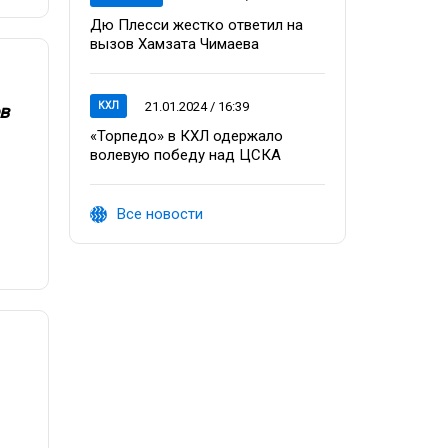
Дю Плесси жестко ответил на
вызов Хамзата Чимаева
21.01.2024 / 16:39
КХЛ
в
«Торпедо» в КХЛ одержало
волевую победу над ЦСКА
Все новости