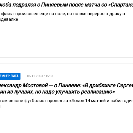
юба подрался с Пиняевым после матча со «Спартак
нфликт произошел еще на поле, но позже перерос в драку в
здевалке
ЕМЬЕР-ЛИГА
06.11.2023 / 15:03
ександр Мостовой — о Пиняеве: «В дриблинге Серге
ин из лучших, но надо улучшить реализацию»
этом сезоне футболист провел за «Локо» 14 матчей и забил оди
л