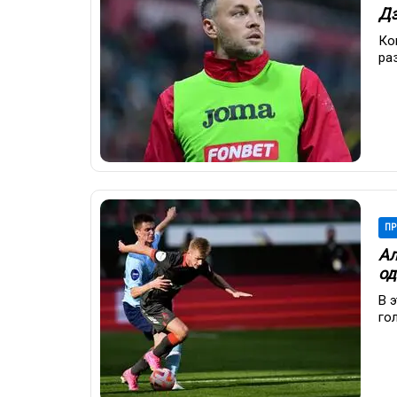
Дз
Ко
ра
ПР
Ал
од
В 
го