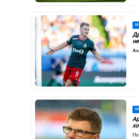
ПР
Др
не
Ан
ПР
Ар
хо
По