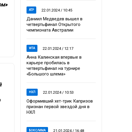
ом»
22.01.2024 / 10:45
ATP
Даниил Медведев вышел в
четвертьфинал Открытого
чемпионата Австралии
22.01.2024 / 12:17
WTA
Анна Калинская впервые в
карьере пробилась в
четвертьфинал на турнире
«Большого шлема»
й
22.01.2024 / 10:53
НХЛ
н
Оформивший хет-трик Капризов
признан первой звездой дня в
НХЛ
21.01.2024 / 16:48
БОКС/ММА