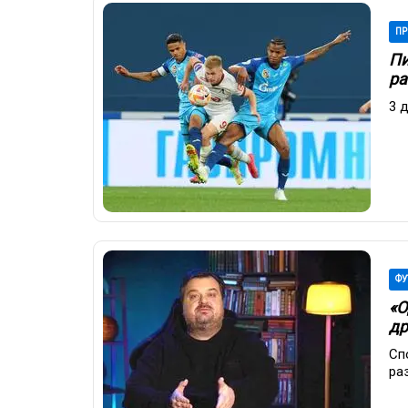
ПР
Пи
ра
3 
ФУ
«О
др
Сп
ра