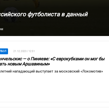
ссийского футболиста в данный
ом
ТБОЛ
21.12.2023 / 12:51
нчельскис — о Пиняеве: «С еврокубками он мог бы
ать новым Аршавиным»
-летний нападающий выступает за московский «Локомотив»