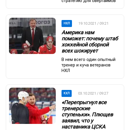
стратегию для овертаймов
19.10.2021 / 09:21
НХЛ
Америка нам
поможет: почему штаб
хоккейной сборной
всех шокирует
В нем всего один опытный
тренер и куча ветеранов
НХЛ
03.10.2021 / 09:27
КХЛ
«Перепрыгнул все
тренерские
ступеньки». Плющев
заявил, что у
наставника ЦСКА