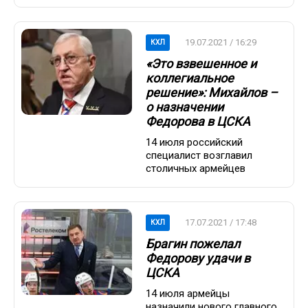
19.07.2021 / 16:29
КХЛ
«Это взвешенное и
коллегиальное
решение»: Михайлов –
о назначении
Федорова в ЦСКА
14 июля российский
специалист возглавил
столичных армейцев
17.07.2021 / 17:48
КХЛ
Брагин пожелал
Федорову удачи в
ЦСКА
14 июля армейцы
назначили нового главного