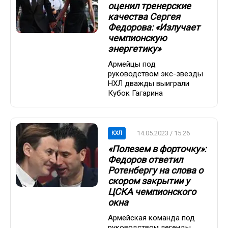
оценил тренерские
качества Сергея
Федорова: «Излучает
чемпионскую
энергетику»
Армейцы под
руководством экс-звезды
НХЛ дважды выиграли
Кубок Гагарина
14.05.2023 / 15:26
КХЛ
«Полезем в форточку»:
Федоров ответил
Ротенбергу на слова о
скором закрытии у
ЦСКА чемпионского
окна
Армейская команда под
руководством легенды