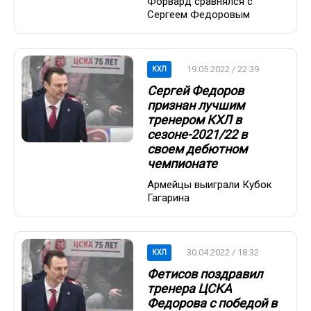
Форвард сравнялся с
Сергеем Федоровым
19.05.2022 / 22:39
КХЛ
Сергей Федоров
признан лучшим
тренером КХЛ в
сезоне-2021/22 в
своем дебютном
чемпионате
Армейцы выиграли Кубок
Гагарина
30.04.2022 / 18:32
КХЛ
Фетисов поздравил
тренера ЦСКА
Федорова с победой в