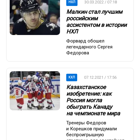
30.03.2022 / 07:18
НХЛ
Малкин стал лучшим
российским
ассистентом в истории
НХЛ
Форвард обошел
легендарного Сергея
Федорова
07.12.2021 / 17:56
КХЛ
Казахстанское
изобретение: как
Россия могла
обыграть Канаду
на чемпионате мира
Тренеры Федоров
и Корешков придумали
беспроигрышную