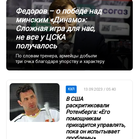
Федоров – о победе над
минским «Динамо»:
Сложная игра для нас,
не все у ЦСКА
получалось
По словам тренера, армейцы добыли
три очка благодаря упорству и характеру
13.09.2023 / 05:40
КХЛ
В США
раскритиковали
Ротенберга: «Его
помощникам
приходится управлять,
пока он испытывает
проблемы»