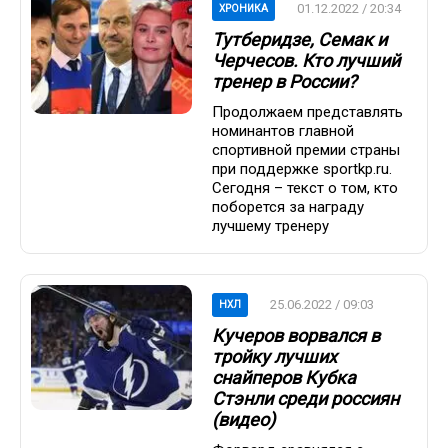
01.12.2022 / 20:34
ХРОНИКА
Тутберидзе, Семак и
Черчесов. Кто лучший
тренер в России?
Продолжаем представлять
номинантов главной
спортивной премии страны
при поддержке sportkp.ru.
Сегодня – текст о том, кто
поборется за награду
лучшему тренеру
25.06.2022 / 09:03
НХЛ
Кучеров ворвался в
тройку лучших
снайперов Кубка
Стэнли среди россиян
(видео)