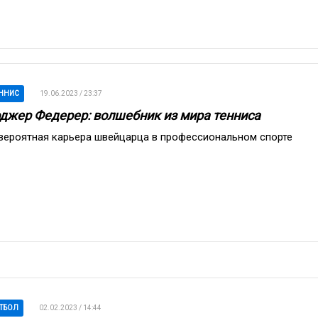
ННИС
19.06.2023 / 23:37
джер Федерер: волшебник из мира тенниса
вероятная карьера швейцарца в профессиональном спорте
ТБОЛ
02.02.2023 / 14:44