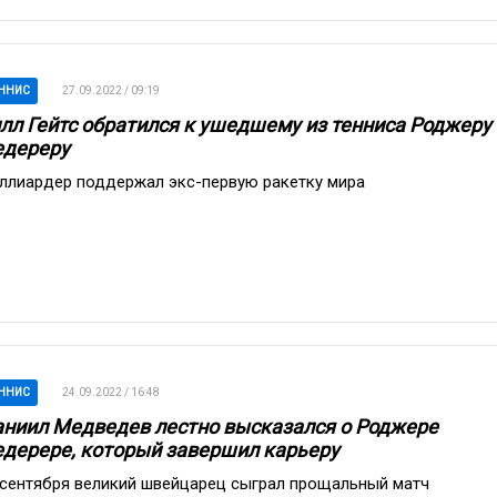
ННИС
27.09.2022 / 09:19
лл Гейтс обратился к ушедшему из тенниса Роджеру
дереру
ллиардер поддержал экс-первую ракетку мира
ННИС
24.09.2022 / 16:48
ниил Медведев лестно высказался о Роджере
дерере, который завершил карьеру
 сентября великий швейцарец сыграл прощальный матч