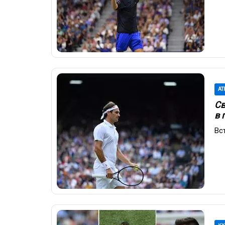
AT
Св
в 
Вс