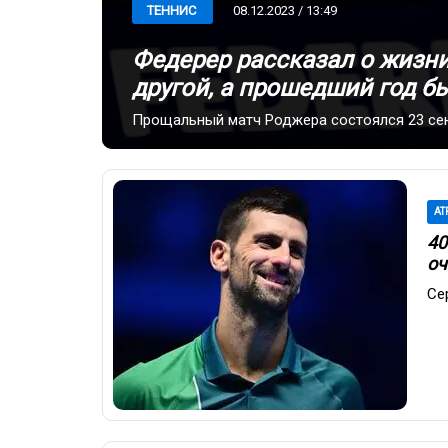
08.12.2023 / 13:49
ТЕННИС
Федерер рассказал о жизни
другой, а прошедший год б
Прощальный матч Роджера состоялся 23 сен
AT
40
оч
Се