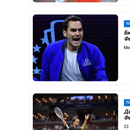
ТЕ
Би
Фе
Ми
ТЕ
Да
Фе
23