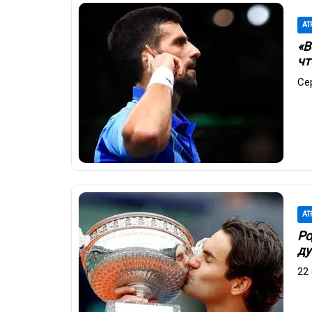
AT
«В
чт
Се
AT
Ро
ду
22