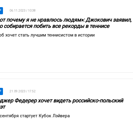
P
06.11.2023 / 10:38
от почему я не нравлюсь людям»: Джокович заявил,
о собирается побить все рекорды в теннисе
рб хочет стать лучшим теннисистом в истории
P
21.09.2023 / 17:52
джер Федерер хочет видеть российско-польский
эт
 сентября стартует Кубок Лэйвера