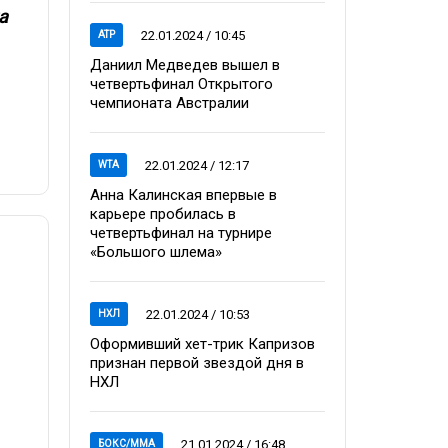
а
22.01.2024 / 10:45
ATP
Даниил Медведев вышел в
четвертьфинал Открытого
чемпионата Австралии
22.01.2024 / 12:17
WTA
Анна Калинская впервые в
карьере пробилась в
четвертьфинал на турнире
«Большого шлема»
22.01.2024 / 10:53
НХЛ
Оформивший хет-трик Капризов
признан первой звездой дня в
НХЛ
21.01.2024 / 16:48
БОКС/ММА