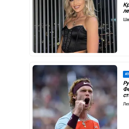
Кр
ле
Шв
AT
Ру
Фе
ст
Ле