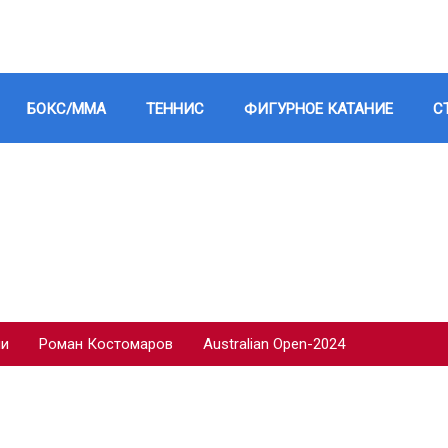
БОКС/ММА
ТЕННИС
ФИГУРНОЕ КАТАНИЕ
С
ии
Роман Костомаров
Australian Open-2024