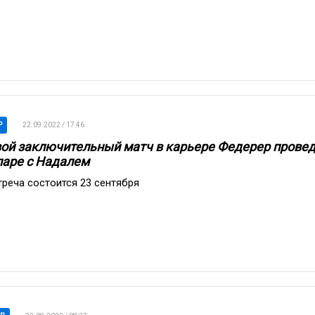
P
22.09.2022 / 17:46
ой заключительный матч в карьере Федерер прове
паре с Надалем
треча состоится 23 сентября