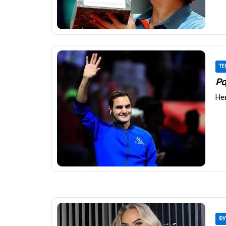
ТЕ
Ро
Не
ФУ