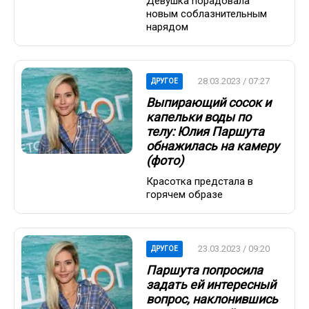
Девушка порадовала
новым соблазнительным
нарядом
28.03.2023 / 07:27
ДРУГОЕ
Выпирающий сосок и
капельки воды по
телу: Юлия Паршута
обнажилась на камеру
(фото)
Красотка предстала в
горячем образе
23.03.2023 / 09:20
ДРУГОЕ
Паршута попросила
задать ей интересный
вопрос, наклонившись