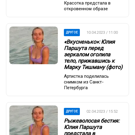
Красотка предстала в
откровенном образе
10.04.2023 / 11:00
ДРУГОЕ
«Вкусненько»: Юлия
Паршута перед
зеркалом оголила
тело, прижавшись к
Марку Тишману (фото)
Артистка поделилась
снимком из Санкт-
Петербурга
02.04.2023 / 15:52
ДРУГОЕ
Рыжеволосая бестия:
Юлия Паршута
предстала в