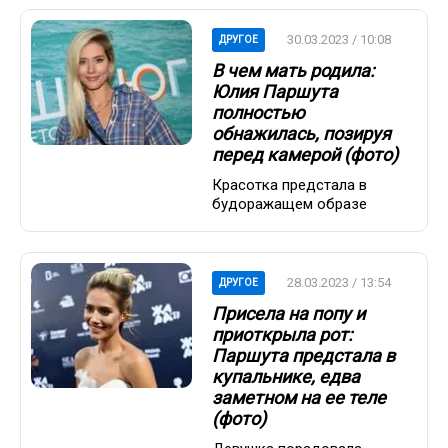
30.03.2023 / 10:08
ДРУГОЕ
В чем мать родила:
Юлия Паршута
полностью
обнажилась, позируя
перед камерой (фото)
Красотка предстала в
будоражащем образе
28.03.2023 / 13:54
ДРУГОЕ
Присела на попу и
приоткрыла рот:
Паршута предстала в
купальнике, едва
заметном на ее теле
(фото)