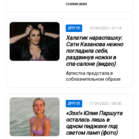
снимками
19.04.2023 / 07:14
ДРУГОЕ
Халатик нараспашку:
Сати Казанова нежно
погладила себя,
раздвинув ножки в
спа-салоне (видео)
Артистка предстала в
соблазнительном образе
17.04.2023 / 06:50
ДРУГОЕ
«Ээх!» Юлия Паршута
осталась лишь в
одном пиджаке под
светом ламп (фото)