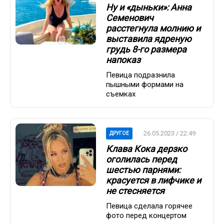
Ну и «дыньки»: Анна
Семенович
расстегнула молнию и
выставила ядреную
грудь 8-го размера
напоказ
Певица подразнила
пышными формами на
съемках
26.05.2023 / 22:49
ДРУГОЕ
Клава Кока дерзко
оголилась перед
шестью парнями:
красуется в лифчике и
не стесняется
Певица сделала горячее
фото перед концертом