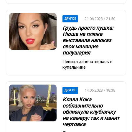
21.06.2023 / 21:50
ДРУГОЕ
Грудь просто пушка:
Нюша на пляже
выставила напоказ
свои манящие
полушария
Певица запечатлелась в
купальнике
14.06.2023 / 18:38
ДРУГОЕ
Клава Кока
соблазнительно
облизнула клубничку
на камеру: так и манит
чертовка