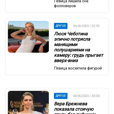
Певица лишила сна
фолловеров
04.06.2023 / 22:55
ДРУГОЕ
Люся Чеботина
эпично потрясла
манящими
полушариями на
камеру: грудь прыгает
вверх-вниз
Певица восхитила фигурой
04.06.2023 / 20:54
ДРУГОЕ
Вера Брежнева
показала стоячую