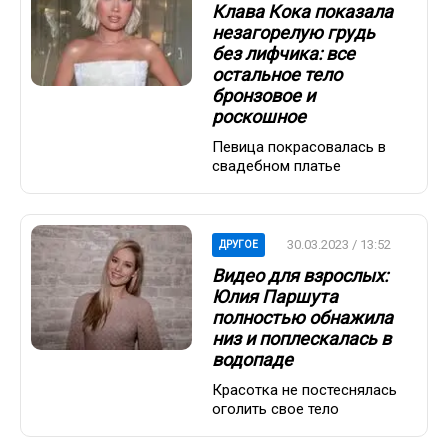
Клава Кока показала
незагорелую грудь
без лифчика: все
остальное тело
бронзовое и
роскошное
Певица покрасовалась в
свадебном платье
30.03.2023 / 13:52
ДРУГОЕ
Видео для взрослых:
Юлия Паршута
полностью обнажила
низ и поплескалась в
водопаде
Красотка не постеснялась
оголить свое тело