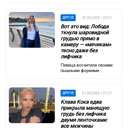
22.05.2023 / 20:21
ДРУГОЕ
Вот это вид: Лобода
ткнула шаровидной
грудью прямо в
камеру — «мячикам»
тесно даже без
лифчика
Певица восхитила своими
пышными формами
21.05.2023 / 21:27
ДРУГОЕ
Клава Кока едва
прикрыла манящую
грудь без лифчика
двумя ленточками:
все мужчины