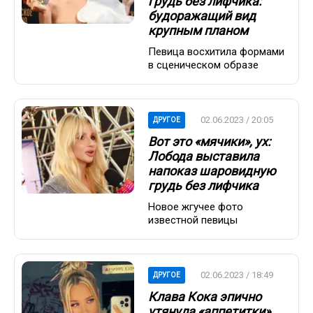
грудь без лифчика:
будоражащий вид
крупным планом
Певица восхитила формами
в сценическом образе
02.06.2023 / 20:05
ДРУГОЕ
Вот это «мячики», ух:
Лобода выставила
напоказ шаровидную
грудь без лифчика
Новое жгучее фото
известной певицы
02.06.2023 / 18:49
ДРУГОЕ
Клава Кока эпично
утянула «аппетитки»