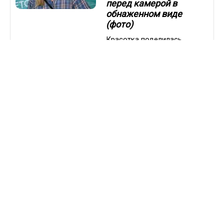
перед камерой в
обнаженном виде
(фото)
Красотка поделилась
соблазнительным снимком
22.03.2023 / 05:32
ДРУГОЕ
Юлия Паршута
погладила свое тело
на пляже,
прикрывшись лишь
одной рубашкой
(фото)
Артистка поделилась
новым снимком
22.03.2023 / 05:17
ДРУГОЕ