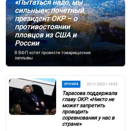
«Пытаться надо, мы
сильные»: почетный
президент ОКР – о
противостоянии
пловцов из США и
России
В ВФП хотят провести товарищеские
заплывы
20.11.2023 / 19:35
ХРОНИКА
Тарасова поддержала
главу ОКР: «Никто не
может запретить
проводить
соревнования у нас в
стране»