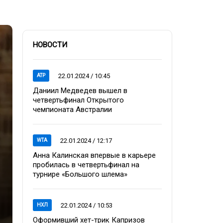
НОВОСТИ
22.01.2024 / 10:45
ATP
Даниил Медведев вышел в
четвертьфинал Открытого
чемпионата Австралии
22.01.2024 / 12:17
WTA
Анна Калинская впервые в карьере
пробилась в четвертьфинал на
турнире «Большого шлема»
22.01.2024 / 10:53
НХЛ
Оформивший хет-трик Капризов