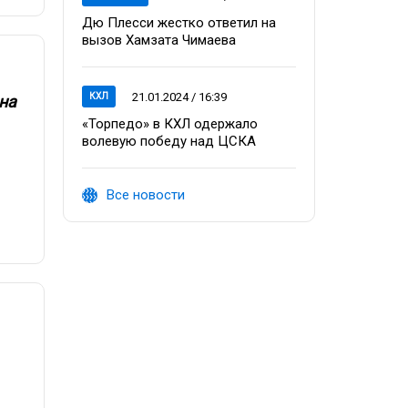
Дю Плесси жестко ответил на
вызов Хамзата Чимаева
21.01.2024 / 16:39
КХЛ
на
«Торпедо» в КХЛ одержало
волевую победу над ЦСКА
Все новости