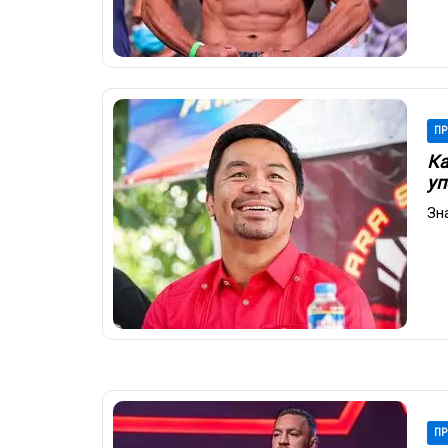
ПР
Ка
уп
Зн
ПР