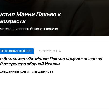
устил Мэнни Пакьяо к
 возраста
митета Филиппин было отклонено
ОФЕССИОНАЛЬНЫЙ БОКС
25.08.2023 / 21:06
н боится меня?»: Мэнни Пакьяо получил вызов на
й от тренера сборной Италии
ожиданный ход от специалиста