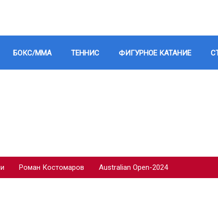
БОКС/ММА
ТЕННИС
ФИГУРНОЕ КАТАНИЕ
С
ии
Роман Костомаров
Australian Open-2024