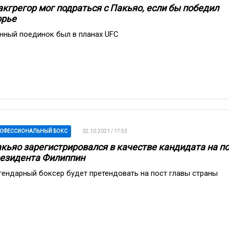
кгрегор мог подраться с Пакьяо, если бы победил
орье
нный поединок был в планах UFC
ОФЕССИОНАЛЬНЫЙ БОКС
02.10.2021 / 17:53
кьяо зарегистрировался в качестве кандидата на п
езидента Филиппин
гендарный боксер будет претендовать на пост главы страны