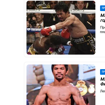
ПР
Мэ
го
Пр
пл
ПР
Мэ
Фи
Ле