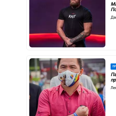
Ма
П
Да
ПР
Па
пр
Ле