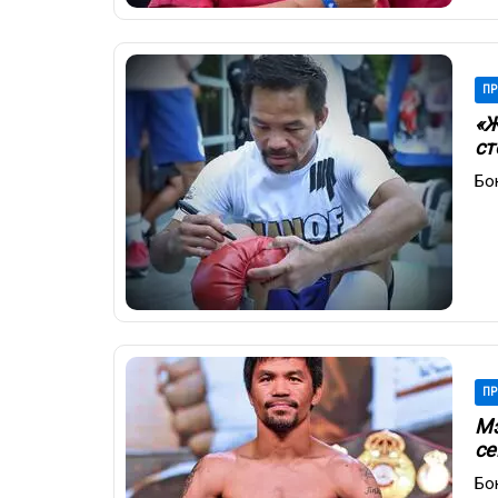
ПР
«Ж
ст
Бо
ПР
Мэ
се
Бо