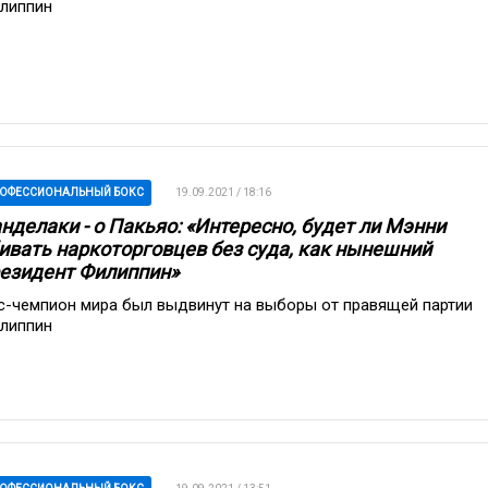
липпин
ОФЕССИОНАЛЬНЫЙ БОКС
19.09.2021 / 18:16
нделаки - о Пакьяо: «Интересно, будет ли Мэнни
ивать наркоторговцев без суда, как нынешний
езидент Филиппин»
с-чемпион мира был выдвинут на выборы от правящей партии
липпин