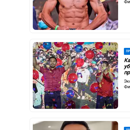
Фи
ПР
Ка
уб
пр
Эк
Фи