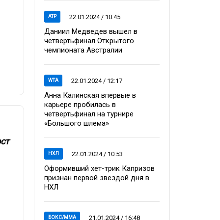
22.01.2024 / 10:45
ATP
Даниил Медведев вышел в
четвертьфинал Открытого
чемпионата Австралии
22.01.2024 / 12:17
WTA
Анна Калинская впервые в
карьере пробилась в
четвертьфинал на турнире
«Большого шлема»
ост
22.01.2024 / 10:53
НХЛ
Оформивший хет-трик Капризов
признан первой звездой дня в
НХЛ
21.01.2024 / 16:48
БОКС/ММА