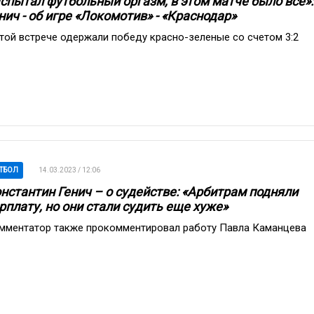
спытал футбольный оргазм, в этом матче было все»:
нич - об игре «Локомотив» - «Краснодар»
этой встрече одержали победу красно-зеленые со счетом 3:2
ТБОЛ
14.03.2023 / 12:06
нстантин Генич – о судействе: «Арбитрам подняли
рплату, но они стали судить еще хуже»
мментатор также прокомментировал работу Павла Каманцева