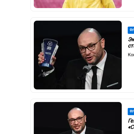
ФУ
Эк
ст
Ко
ФУ
Ге
«С