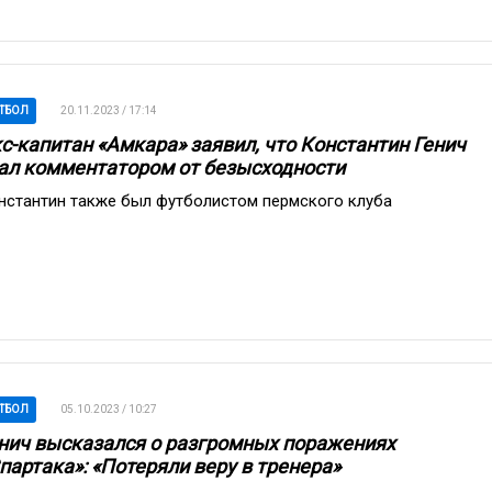
ТБОЛ
20.11.2023 / 17:14
с-капитан «Амкара» заявил, что Константин Генич
ал комментатором от безысходности
нстантин также был футболистом пермского клуба
ТБОЛ
05.10.2023 / 10:27
нич высказался о разгромных поражениях
партака»: «Потеряли веру в тренера»