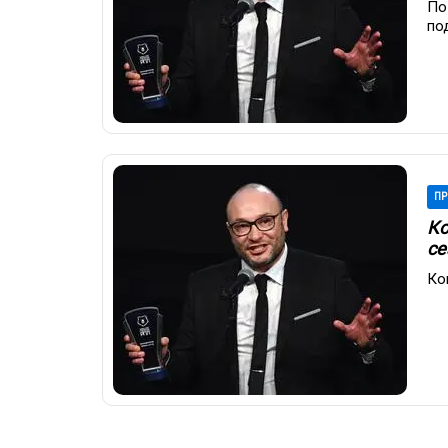
По
по
ПР
Ко
се
Ко