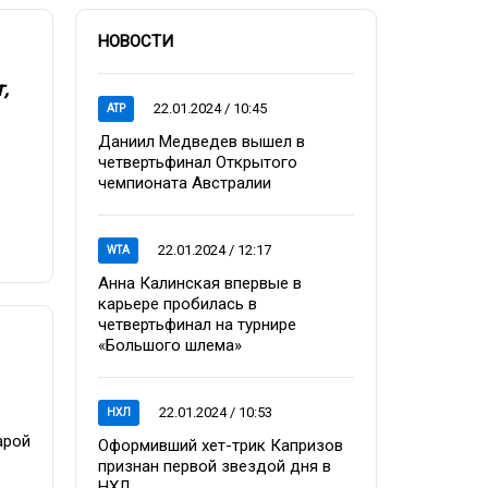
НОВОСТИ
,
22.01.2024 / 10:45
ATP
Даниил Медведев вышел в
четвертьфинал Открытого
чемпионата Австралии
22.01.2024 / 12:17
WTA
Анна Калинская впервые в
карьере пробилась в
четвертьфинал на турнире
«Большого шлема»
22.01.2024 / 10:53
НХЛ
арой
Оформивший хет-трик Капризов
признан первой звездой дня в
НХЛ