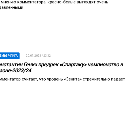
 мнению комментатора, красно-белые выглядят очень
давленными
ЕМЬЕР-ЛИГА
20.07.2023 / 23:32
нстантин Генич предрек «Спартаку» чемпионство в
зоне-2023/24
мментатор считает, что уровень «Зенита» стремительно падает