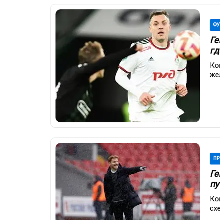
ФУ
Ге
гд
Ко
же
ПР
Ге
пу
Ко
сх