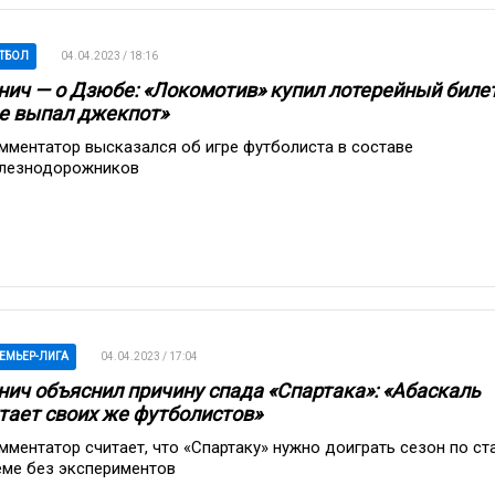
ТБОЛ
04.04.2023 / 18:16
нич — о Дзюбе: «Локомотив» купил лотерейный билет
е выпал джекпот»
мментатор высказался об игре футболиста в составе
лезнодорожников
ЕМЬЕР-ЛИГА
04.04.2023 / 17:04
нич объяснил причину спада «Спартака»: «Абаскаль
тает своих же футболистов»
мментатор считает, что «Спартаку» нужно доиграть сезон по ст
еме без экспериментов