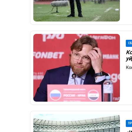
СБ
Ко
уй
Ко
ПР