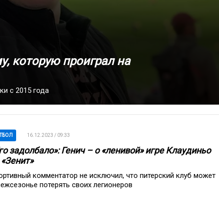
у, которую проиграл на
и с 2015 года
ТБОЛ
16.12.2023 / 09:33
го задолбало»: Генич – о «ленивой» игре Клаудиньо
 «Зенит»
ортивный комментатор не исключил, что питерский клуб может
межсезонье потерять своих легионеров