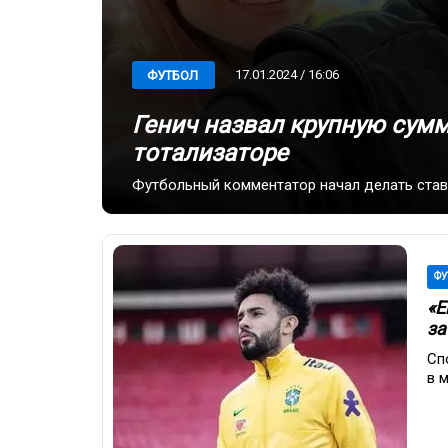
17.01.2024 / 16:06
ФУТБОЛ
Генич назвал крупную сумм
тотализаторе
Футбольный комментатор начал делать ставк
ФУ
«Е
за
Сп
в 