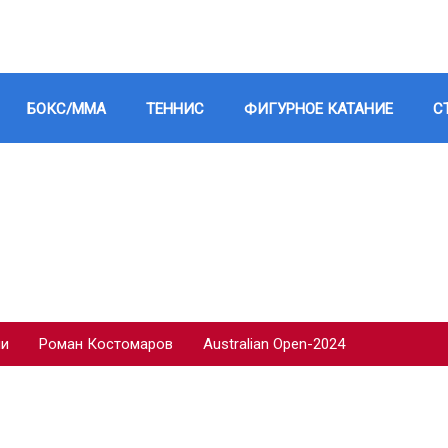
БОКС/ММА
ТЕННИС
ФИГУРНОЕ КАТАНИЕ
С
ии
Роман Костомаров
Australian Open-2024