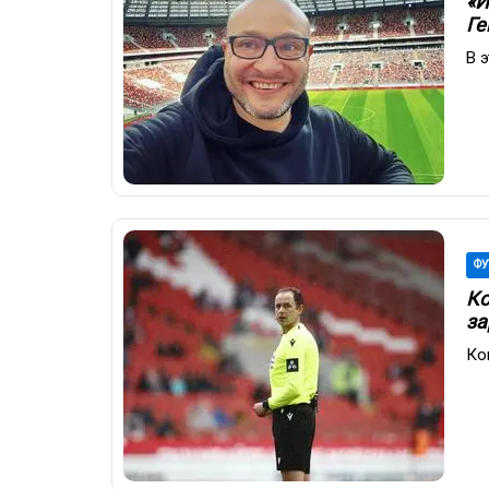
«И
Ге
В 
ФУ
Ко
за
Ко