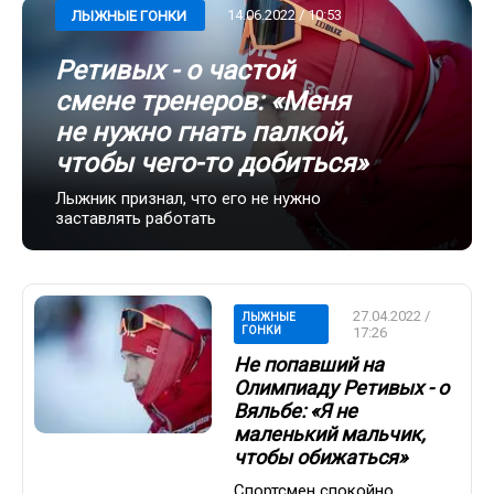
14.06.2022 / 10:53
ЛЫЖНЫЕ ГОНКИ
Ретивых - о частой
смене тренеров: «Меня
не нужно гнать палкой,
чтобы чего-то добиться»
Лыжник признал, что его не нужно
заставлять работать
27.04.2022 /
ЛЫЖНЫЕ
ГОНКИ
17:26
Не попавший на
Олимпиаду Ретивых - о
Вяльбе: «Я не
маленький мальчик,
чтобы обижаться»
Спортсмен спокойно