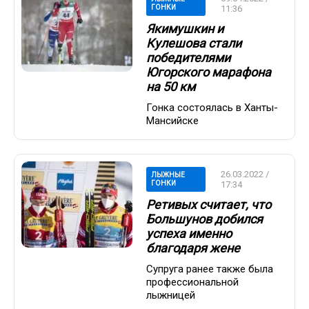
ГОНКИ
11:36
Якимушкин и
Кулешова стали
победителями
Югорского марафона
на 50 км
Гонка состоялась в Ханты-
Мансийске
26.03.2022 /
ЛЫЖНЫЕ
ГОНКИ
17:34
Ретивых считает, что
Большунов добился
успеха именно
благодаря жене
Супруга ранее также была
профессиональной
лыжницей