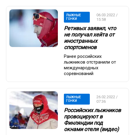
06.03.2022 /
ЛЫЖНЫЕ
ГОНКИ
15:58
Ретивых заявил, что
не получал хейта от
иностранных
спортсменов
Ранее российских
лыжников отстранили от
международных
соревнований
26.02.2022 /
ЛЫЖНЫЕ
ГОНКИ
07:36
Российских лыжников
провоцируют в
Финляндии под
окнами отеля (видео)