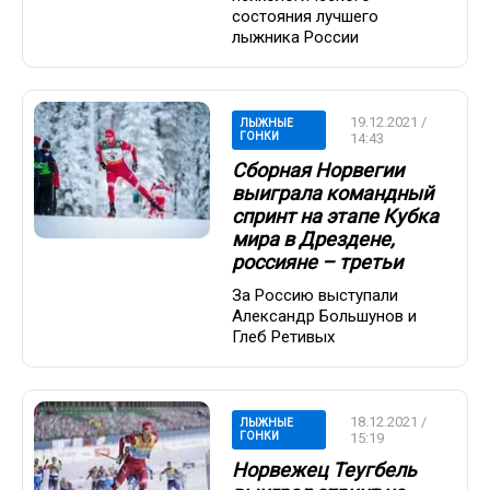
состояния лучшего
лыжника России
19.12.2021 /
ЛЫЖНЫЕ
ГОНКИ
14:43
Сборная Норвегии
выиграла командный
спринт на этапе Кубка
мира в Дрездене,
россияне – третьи
За Россию выступали
Александр Большунов и
Глеб Ретивых
18.12.2021 /
ЛЫЖНЫЕ
ГОНКИ
15:19
Норвежец Теугбель