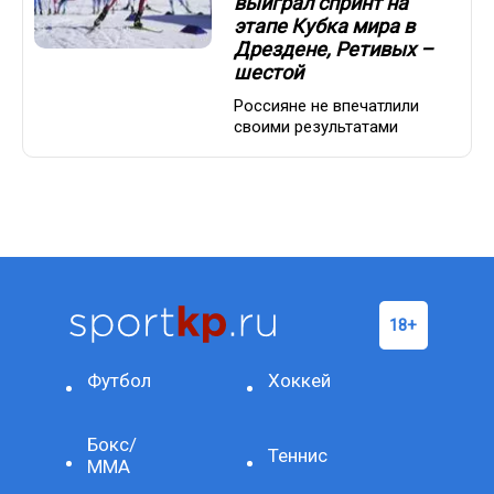
выиграл спринт на
этапе Кубка мира в
Дрездене, Ретивых –
шестой
Россияне не впечатлили
своими результатами
Футбол
Хоккей
Бокс/
Теннис
ММА