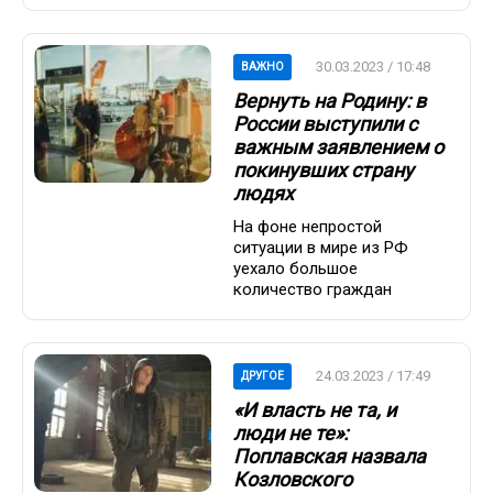
30.03.2023 / 10:48
ВАЖНО
Вернуть на Родину: в
России выступили с
важным заявлением о
покинувших страну
людях
На фоне непростой
ситуации в мире из РФ
уехало большое
количество граждан
24.03.2023 / 17:49
ДРУГОЕ
«И власть не та, и
люди не те»:
Поплавская назвала
Козловского