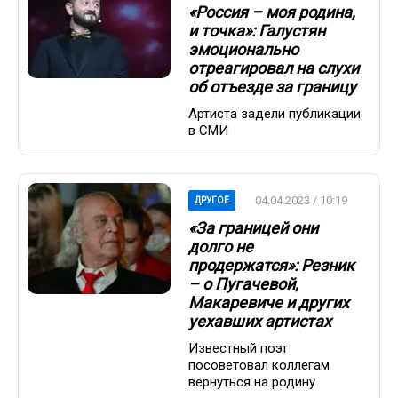
«Россия – моя родина,
и точка»: Галустян
эмоционально
отреагировал на слухи
об отъезде за границу
Артиста задели публикации
в СМИ
04.04.2023 / 10:19
ДРУГОЕ
«За границей они
долго не
продержатся»: Резник
– о Пугачевой,
Макаревиче и других
уехавших артистах
Известный поэт
посоветовал коллегам
вернуться на родину