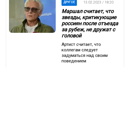
13.02.2023 / 18:20
ДРУГОЕ
Маршал считает, что
звезды, критикующие
россиян после отъезда
за рубеж, не дружат с
головой
Артист считает, что
коллегам следует
задуматься над своим
поведением
09.02.2023 / 07:47
ВАЖНО
Тамара Глоба
рассказала, какие
страны ограничат
въезд россиян:
«Жесткие меры для
беженцев»