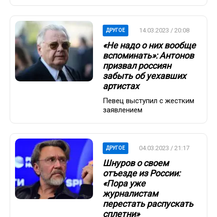
14.03.2023 / 20:08
ДРУГОЕ
«Не надо о них вообще
вспоминать»: Антонов
призвал россиян
забыть об уехавших
артистах
Певец выступил с жестким
заявлением
04.03.2023 / 21:17
ДРУГОЕ
Шнуров о своем
отъезде из России:
«Пора уже
журналистам
перестать распускать
сплетни»