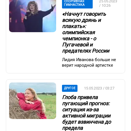
25.05.2023
СПОРТИВНАЯ
ГИМНАСТИКА
/ 10:26
«Начнут говорить
всякую дрянь и
плакать»:
олимпийская
чемпионка - о
Пугачевой и
предателях России
Лидия Иванова больше не
верит народной артистке
15.05.2023 / 03:27
ДРУГОЕ
Глоба привела
пугающий прогноз:
ситуация из-за
активной миграции
будет взвинчена до
предела