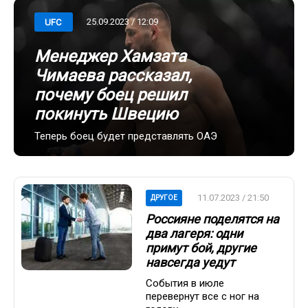
25.09.2023 / 12:09
UFC
Менеджер Хамзата
Чимаева рассказал,
почему боец решил
покинуть Швецию
Теперь боец будет представлять ОАЭ
11.07.2023 / 21:50
ДРУГОЕ
Россияне поделятся на
два лагеря: одни
примут бой, другие
навсегда уедут
События в июле
перевернут все с ног на