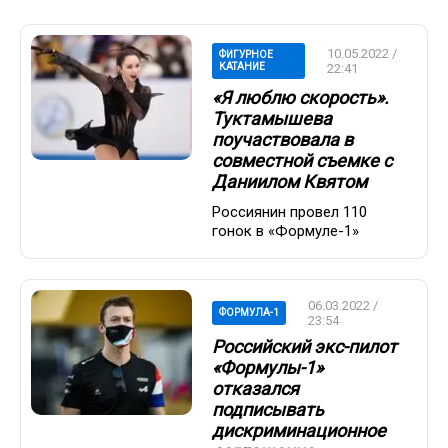
10.05.2022 /
ФИГУРНОЕ
КАТАНИЕ
22:41
«Я люблю скорость».
Туктамышева
поучаствовала в
совместной съемке с
Даниилом Квятом
Россиянин провел 110
гонок в «Формуле-1»
06.03.2022 /
ФОРМУЛА-1
23:54
Российский экс-пилот
«Формулы-1»
отказался
подписывать
дискриминационное