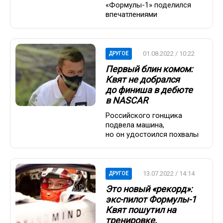
«Формулы-1» поделился
впечатлениями
01.08.2022 / 10:22
ДРУГОЕ
Первый блин комом:
Квят не добрался
до финиша в дебюте
в NASCAR
Российского гонщика
подвела машина,
но он удостоился похвалы
13.07.2022 / 14:14
ДРУГОЕ
Это новый «рекорд»:
экс-пилот Формулы-1
Квят пошутил на
тренировке,