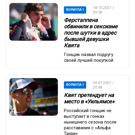
18.10.2021 /
ФОРМУЛА-1
09:58
Ферстаппена
обвинили в сексизме
после шутки в адрес
бывшей девушки
Квята
Гонщик назвал подругу
своей лучшей покупкой
09.07.2021 /
ФОРМУЛА-1
20:48
Квят претендует на
место в «Уильямсе»
Российский гонщик не
выступает в гонках
нынешнего сезона после
расставания с «Альфа
Таури»