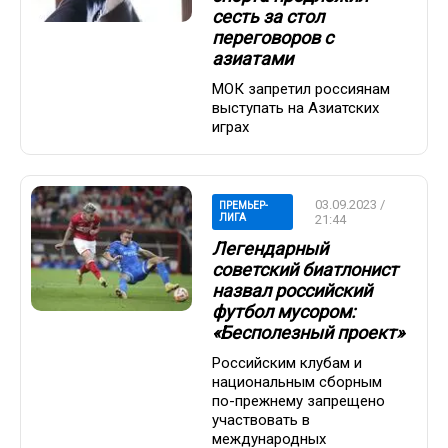
сесть за стол
переговоров с
азиатами
МОК запретил россиянам
выступать на Азиатских
играх
03.09.2023 /
ПРЕМЬЕР-
ЛИГА
21:44
Легендарный
советский биатлонист
назвал российский
футбол мусором:
«Бесполезный проект»
Российским клубам и
национальным сборным
по-прежнему запрещено
участвовать в
международных