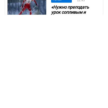
22:45
«Нужно преподать
урок сопливым и
отмороженным
норвежцам»: Тихонов
поддержал Ступак
Россиянка использует для
тренировок трассу Кубка
мира в Италии
03.02.2023 / 13:05
БИАТЛОН
Тихонов – о поляках и
угрозах
бойкотировать
Олимпиаду-2024:
«Продажные люди,
всегда были «купи-
продай»
В Польше будут