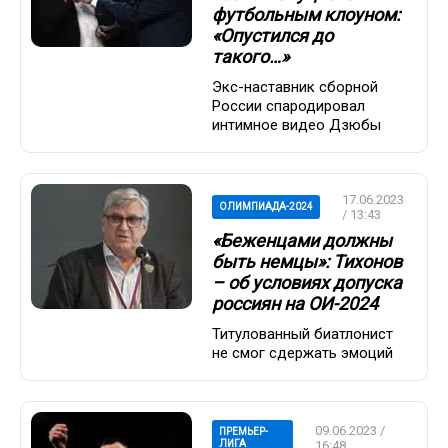
футбольным клоуном:
«Опустился до
такого…»
Экс-наставник сборной
России спародировал
интимное видео Дзюбы
17.06.2023
ОЛИМПИАДА-2024
/ 13:43
«Беженцами должны
быть немцы»: Тихонов
– об условиях допуска
россиян на ОИ-2024
Титулованный биатлонист
не смог сдержать эмоций
09.06.2023 /
ПРЕМЬЕР-
ЛИГА
16:48