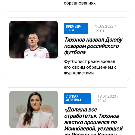
соревнованиях
15.08.2023 /
ПРЕМЬЕР-
ЛИГА
19:01
Тихонов назвал Дзюбу
позором российского
футбола
Футболист разочаровал
его своим обращением с
журналистами
18.07.2023 /
ЛЕГКАЯ
АТЛЕТИКА
12:42
«Должна все
отработать»: Тихонов
жестко прошелся по
Исинбаевой, уехавшей
из России на Канары