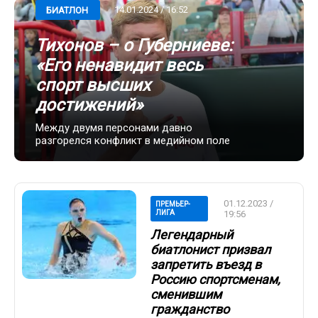
14.01.2024 / 16:52
БИАТЛОН
Тихонов – о Губерниеве:
«Его ненавидит весь
спорт высших
достижений»
Между двумя персонами давно
разгорелся конфликт в медийном поле
01.12.2023 /
ПРЕМЬЕР-
ЛИГА
19:56
Легендарный
биатлонист призвал
запретить въезд в
Россию спортсменам,
сменившим
гражданство