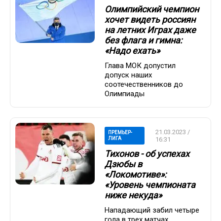
Олимпийский чемпион
хочет видеть россиян
на летних Играх даже
без флага и гимна:
«Надо ехать»
Глава МОК допустил
допуск наших
соотечественников до
Олимпиады
21.03.2023 /
ПРЕМЬЕР-
ЛИГА
16:31
Тихонов - об успехах
Дзюбы в
«Локомотиве»:
«Уровень чемпионата
ниже некуда»
Нападающий забил четыре
гола в трех матчах