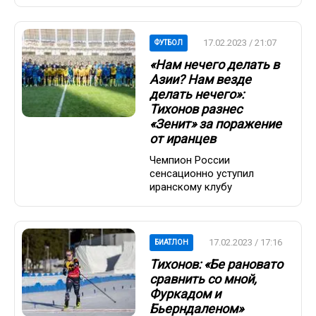
17.02.2023 / 21:07
ФУТБОЛ
«Нам нечего делать в
Азии? Нам везде
делать нечего»:
Тихонов разнес
«Зенит» за поражение
от иранцев
Чемпион России
сенсационно уступил
иранскому клубу
17.02.2023 / 17:16
БИАТЛОН
Тихонов: «Бе рановато
сравнить со мной,
Фуркадом и
Бьерндаленом»