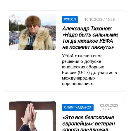
10.10.2023 / 16:28
ФУТБОЛ
Александр Тихонов:
«Надо быть сильными,
тогда никакое УЕФА
не посмеет пикнуть»
УЕФА отменил свое
решении о допуске
юношеских сборных
России (U-17) до участия в
международных
соревнованиях
03.09.2023
ОЛИМПИАДА-2024
/ 21:50
«Это все безголовые
европейцы»: ветеран
спорта предложил