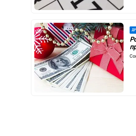
ДР
Р
пр
Со