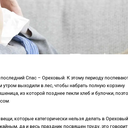
и последний Спас – Ореховый. К этому периоду поспеваю
м утром выходили в лес, чтобы набрать полную корзину
шеница, из которой позднее пекли хлеб и булочки, поэт
сом.
ь вещи, которые категорически нельзя делать в Ореховы
ожайным, да и весь праздник посвящен труду, это говорит