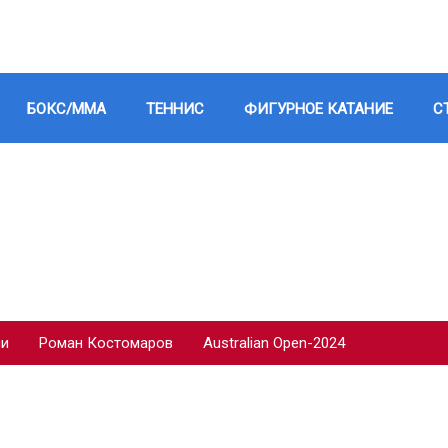
БОКС/ММА
ТЕННИС
ФИГУРНОЕ КАТАНИЕ
С
ии
Роман Костомаров
Australian Open-2024