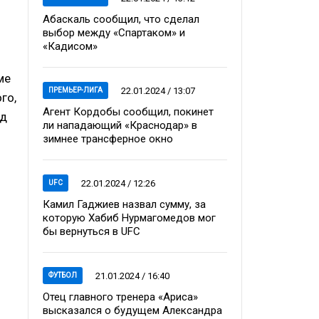
Абаскаль сообщил, что сделал
выбор между «Спартаком» и
«Кадисом»
ме
22.01.2024 / 13:07
ПРЕМЬЕР-ЛИГА
го,
Агент Кордобы сообщил, покинет
од
ли нападающий «Краснодар» в
зимнее трансферное окно
22.01.2024 / 12:26
UFC
Камил Гаджиев назвал сумму, за
которую Хабиб Нурмагомедов мог
бы вернуться в UFC
21.01.2024 / 16:40
ФУТБОЛ
Отец главного тренера «Ариса»
высказался о будущем Александра