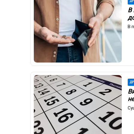
ДР
В
д
В 
ДР
Ви
не
Су