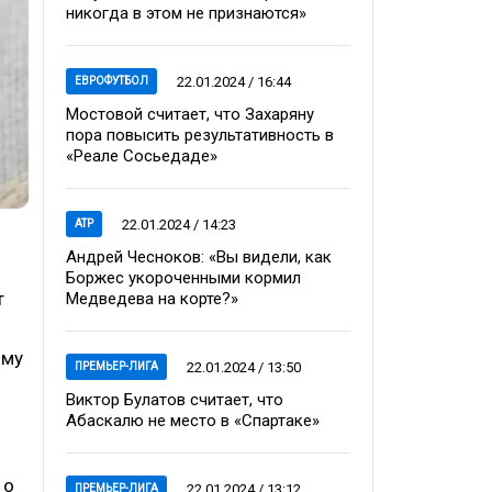
никогда в этом не признаются»
22.01.2024 / 16:44
ЕВРОФУТБОЛ
Мостовой считает, что Захаряну
пора повысить результативность в
«Реале Сосьедаде»
22.01.2024 / 14:23
ATP
Андрей Чесноков: «Вы видели, как
Боржес укороченными кормил
т
Медведева на корте?»
ому
22.01.2024 / 13:50
ПРЕМЬЕР-ЛИГА
Виктор Булатов считает, что
Абаскалю не место в «Спартаке»
й
 о
22.01.2024 / 13:12
ПРЕМЬЕР-ЛИГА