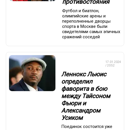
противостояния
Футбол и биатлон,
олимпийские арены и
переполненные дворцы
спорта в Москве были
свидетелями самых эпичных
сражений соседей
ПРОФЕССИОНАЛЬНЫЙ
17.01.2024
БОКС
/ 20:52
Леннокс Льюис
определил
фаворита в бою
между Тайсоном
Фьюри и
Александром
Усиком
Поединок состоится уже