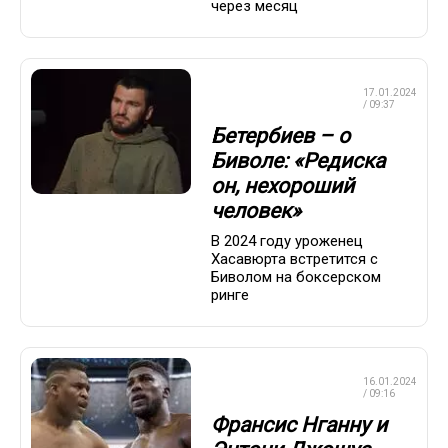
через месяц
ПРОФЕССИОНАЛЬНЫЙ
17.01.2024
БОКС
/ 09:37
Бетербиев – о
Биволе: «Редиска
он, нехороший
человек»
В 2024 году уроженец
Хасавюрта встретится с
Биволом на боксерском
ринге
ПРОФЕССИОНАЛЬНЫЙ
16.01.2024
БОКС
/ 09:16
Франсис Нганну и