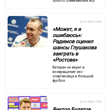
золото Олимпийских игр
ПРЕМЬЕР-ЛИГА
22.01.2024 / 20:56
«Может, я и
ошибаюсь»:
Радимов оценил
шансы Глушакова
заиграть в
«Ростове»
Ветеран не верит в
возвращение экс-
спартаковца в большой
футбол
ПРЕМЬЕР-ЛИГА
22.01.2024 / 13:50
Виктор Булатов