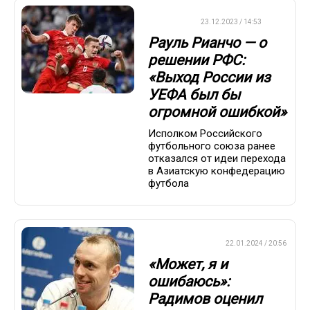
ФУТБОЛ
23.12.2023 / 14:53
Рауль Рианчо — о
решении РФС:
«Выход России из
УЕФА был бы
огромной ошибкой»
Исполком Российского
футбольного союза ранее
отказался от идеи перехода
в Азиатскую конфедерацию
футбола
ПРЕМЬЕР-ЛИГА
22.01.2024 / 20:56
«Может, я и
ошибаюсь»:
Радимов оценил