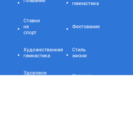
Плавание
гимнастика
Ставки
на
Фехтование
спорт
Художественная
Стиль
гимнастика
жизни
Здоровое
Хроника
питание
Важно
Технология
СЕТЕВОЕ ИЗДАНИЕ SPORTKP (СПОРТКП)