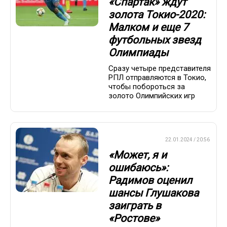
«Спартак» ждут
золота Токио-2020:
Малком и еще 7
футбольных звезд
Олимпиады
Сразу четыре представителя
РПЛ отправляются в Токио,
чтобы побороться за
золото Олимпийских игр
ПРЕМЬЕР-ЛИГА
22.01.2024 / 20:56
«Может, я и
ошибаюсь»:
Радимов оценил
шансы Глушакова
заиграть в
«Ростове»