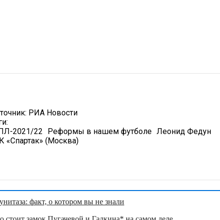
точник:
РИА Новости
ги:
ПЛ-2021/22
Реформы в нашем футболе
Леонид Федун
К «Спартак» (Москва)
нитаза: факт, о котором вы не знали
о стоит замок Пугачевой и Галкина* на самом деле