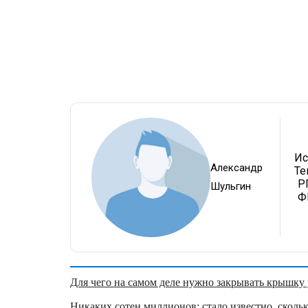
Ис
Александр
Те
Р
Шульгин
Ф
Для чего на самом деле нужно закрывать крышку у
Никаких сотен миллионов: стало известно, скольк