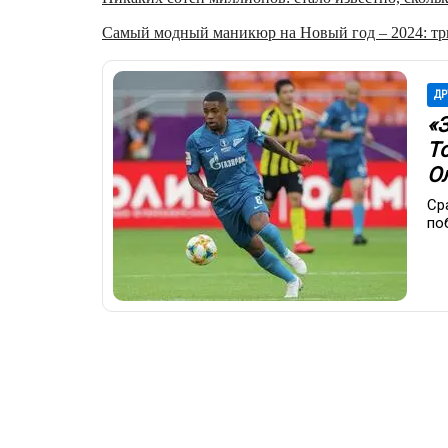
Самый модный маникюр на Новый год – 2024: три
ДР
«
Т
О
Ср
по