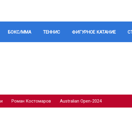
БОКС/ММА
ТЕННИС
ФИГУРНОЕ КАТАНИЕ
С
ии
Роман Костомаров
Australian Open-2024