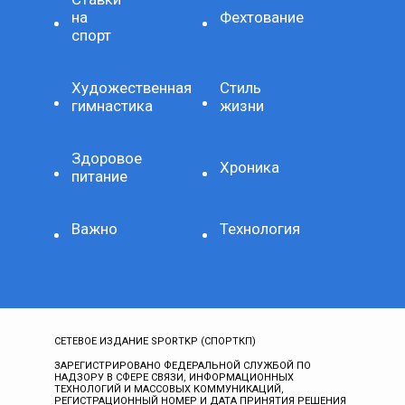
на
Фехтование
спорт
Художественная
Стиль
гимнастика
жизни
Здоровое
Хроника
питание
Важно
Технология
СЕТЕВОЕ ИЗДАНИЕ SPORTKP (СПОРТКП)
ЗАРЕГИСТРИРОВАНО ФЕДЕРАЛЬНОЙ СЛУЖБОЙ ПО
НАДЗОРУ В СФЕРЕ СВЯЗИ, ИНФОРМАЦИОННЫХ
ТЕХНОЛОГИЙ И МАССОВЫХ КОММУНИКАЦИЙ,
РЕГИСТРАЦИОННЫЙ НОМЕР И ДАТА ПРИНЯТИЯ РЕШЕНИЯ